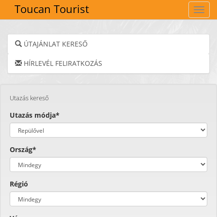
Toucan Tourist
Navig
ÚTAJÁNLAT KERESŐ
HÍRLEVÉL FELIRATKOZÁS
Utazás kereső
Utazás módja*
Ország*
Régió