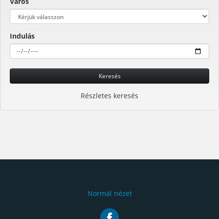
Város
Indulás
Keresés
Részletes keresés
Normál nézet