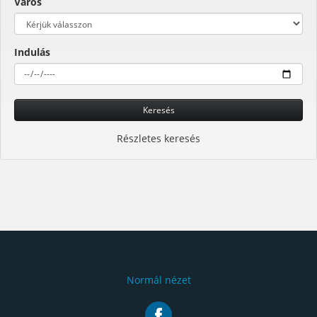
Város
Indulás
Keresés
Részletes keresés
Normál nézet