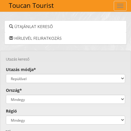
Toucan Tourist
Navig
ÚTAJÁNLAT KERESŐ
HÍRLEVÉL FELIRATKOZÁS
Utazás kereső
Utazás módja*
Ország*
Régió