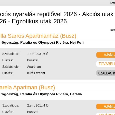
Tov
ciós nyaralás repülővel 2026 - Akciós uta
26 - Egzotikus utak 2026
Ren
illa Sarros Apartmanház (Busz)
rögország, Paralia és Olymposi Riviéra, Nei Pori
Szobatípus:
1.em. 203., 6 fő
Utazás:
Busszal
Szálláshely:
Apartman
Ellátás:
leírás szerint
arela Apartman (Busz)
rögország, Paralia és Olymposi Riviéra, Paralia
Szobatípus:
2.em. 301., 4 fő
Utazás:
Busszal