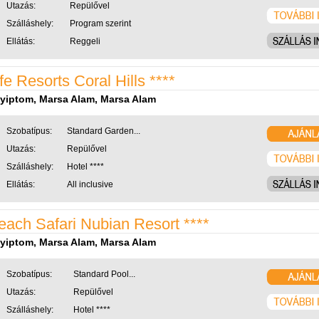
Utazás:
Repülővel
Szálláshely:
Program szerint
Ellátás:
Reggeli
ife Resorts Coral Hills ****
yiptom, Marsa Alam, Marsa Alam
Szobatípus:
Standard Garden...
Utazás:
Repülővel
Szálláshely:
Hotel ****
Ellátás:
All inclusive
each Safari Nubian Resort ****
yiptom, Marsa Alam, Marsa Alam
Szobatípus:
Standard Pool...
Utazás:
Repülővel
Szálláshely:
Hotel ****