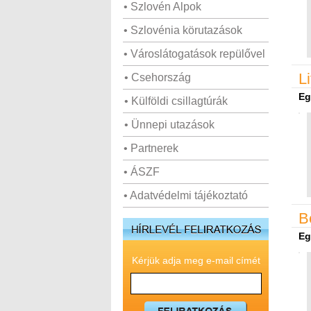
• Szlovén Alpok
• Szlovénia körutazások
• Városlátogatások repülővel
L
• Csehország
Eg
• Külföldi csillagtúrák
• Ünnepi utazások
• Partnerek
• ÁSZF
• Adatvédelmi tájékoztató
B
Eg
Kérjük adja meg e-mail címét