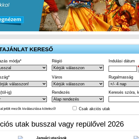
TAJÁNLAT KERESŐ
azás módja*
Régió
Indulási dátum
szág*
Város
Rugalmasság
(tól-ig)
Rendezés
Keresés szóra, k
Csak akciós utak
-al jelölt mezők kiválasztása kötelező!
ciós utak busszal vagy repülővel 2026