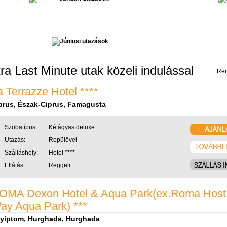
tra Last Minute utak közeli indulással
Ren
a Terrazze Hotel ****
prus, Észak-Ciprus, Famagusta
Szobatípus:
Kétágyas deluxe...
Utazás:
Repülővel
Szálláshely:
Hotel ****
Ellátás:
Reggeli
OMA Dexon Hotel & Aqua Park(ex.Roma Host
ay Aqua Park) ***
yiptom, Hurghada, Hurghada