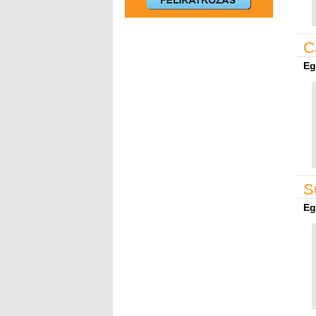
C
Eg
S
Eg