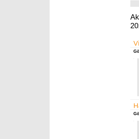
Ak
20
V
Gö
H
Gö