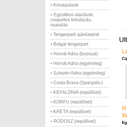
• Körutazások
• Egzotikus utazások:
csoportos körutazás,
nyaralás
• Tengerparti ajánlataink
Ul
• Bolgár tengerpart
L
• Horvát Adria (busszal)
Ci
• Horvát Adria (egyénileg)
• Szlovén Adria (egyénileg)
• Costa Brava (Spanyolo.)
• KEFALÓNIA (repülővel)
• KORFU (repülővel)
R
• KRÉTA (repülővel)
W
• RODOSZ (repülővel)
Eg