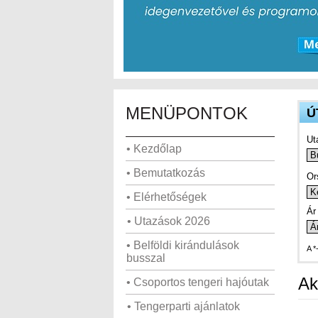
MENÜPONTOK
Ú
Ut
• Kezdőlap
• Bemutatkozás
Or
• Elérhetőségek
Ár 
• Utazások 2026
• Belföldi kirándulások
A *
busszal
Ak
• Csoportos tengeri hajóutak
• Tengerparti ajánlatok