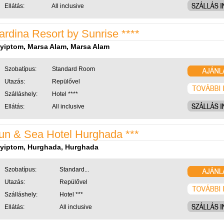
Ellátás:
All inclusive
ardina Resort by Sunrise ****
yiptom, Marsa Alam, Marsa Alam
Szobatípus:
Standard Room
Utazás:
Repülővel
Szálláshely:
Hotel ****
Ellátás:
All inclusive
un & Sea Hotel Hurghada ***
yiptom, Hurghada, Hurghada
Szobatípus:
Standard...
Utazás:
Repülővel
Szálláshely:
Hotel ***
Ellátás:
All inclusive