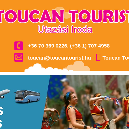
+36 70 369 0226, (+36 1) 707 4958
toucan@toucantourist.hu
Toucan To