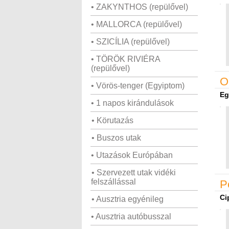
• ZAKYNTHOS (repülővel)
• MALLORCA (repülővel)
• SZICÍLIA (repülővel)
• TÖRÖK RIVIÉRA
(repülővel)
O
• Vörös-tenger (Egyiptom)
Eg
• 1 napos kirándulások
• Körutazás
• Buszos utak
• Utazások Európában
• Szervezett utak vidéki
felszállással
P
Ci
• Ausztria egyénileg
• Ausztria autóbusszal