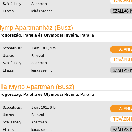
Szálláshely:
Apartman
Ellátás:
leírás szerint
lymp Apartmanház (Busz)
rögország, Paralia és Olymposi Riviéra, Paralia
Szobatípus:
1.em. 101., 4 fő
Utazás:
Busszal
Szálláshely:
Apartman
Ellátás:
leírás szerint
illa Myrto Apartman (Busz)
rögország, Paralia és Olymposi Riviéra, Paralia
Szobatípus:
1.em. 101., 6 fő
Utazás:
Busszal
Szálláshely:
Apartman
Ellátás:
leírás szerint