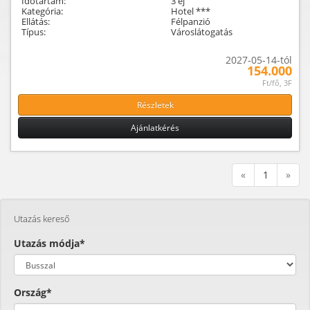
Időtartam:
3 éj
Kategória:
Hotel ***
Ellátás:
Félpanzió
Típus:
Városlátogatás
2027-05-14-tól
154.000
Ft/fő, 3F
Részletek
Ajánlatkérés
«
1
»
Utazás kereső
Utazás módja*
Ország*