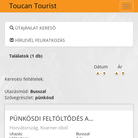
Toucan Tourist
Navig
ÚTAJÁNLAT KERESŐ
HÍRLEVÉL FELIRATKOZÁS
Találatok (1 db)
Dátum
Ár
Keresési feltételek:
Utazásmód:
Busszal
Szővegrészlet:
pünkösd
PÜNKÖSDI FELTÖLTŐDÉS A...
Horvátország, Kvarner-öböl
Utazás:
Busszal