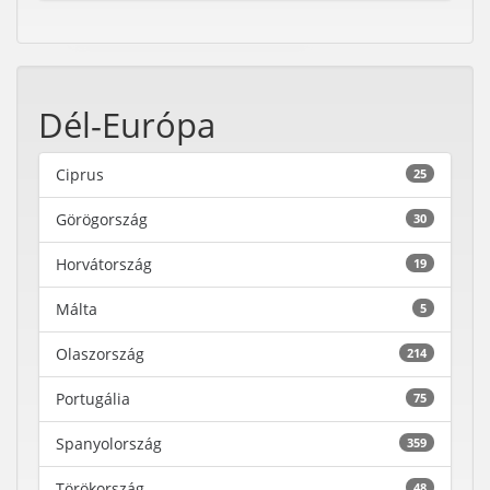
Dél-Európa
Ciprus
25
Görögország
30
Horvátország
19
Málta
5
Olaszország
214
Portugália
75
Spanyolország
359
Törökország
48