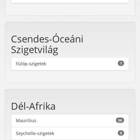
Csendes-Óceáni
Szigetvilág
Fülöp-szigetek
1
Dél-Afrika
Mauritius
56
Seychelle-szigetek
9