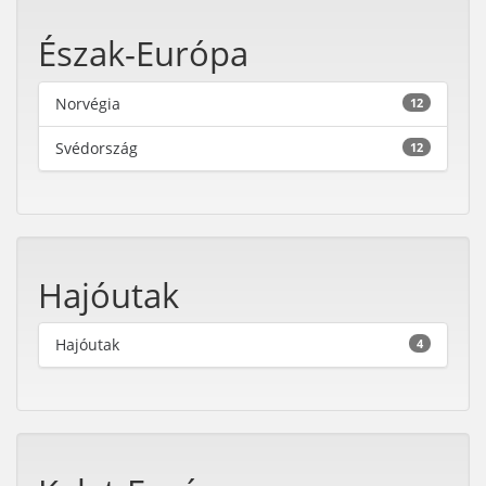
Észak-Európa
Norvégia
12
Svédország
12
Hajóutak
Hajóutak
4