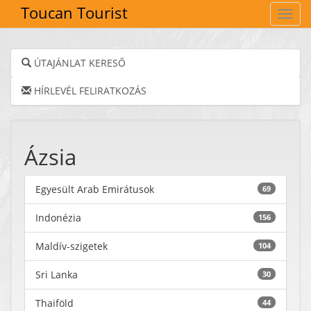
Toucan Tourist
Navig
ÚTAJÁNLAT KERESŐ
HÍRLEVÉL FELIRATKOZÁS
Ázsia
Egyesült Arab Emirátusok
69
Indonézia
156
Maldív-szigetek
104
Sri Lanka
30
Thaiföld
44