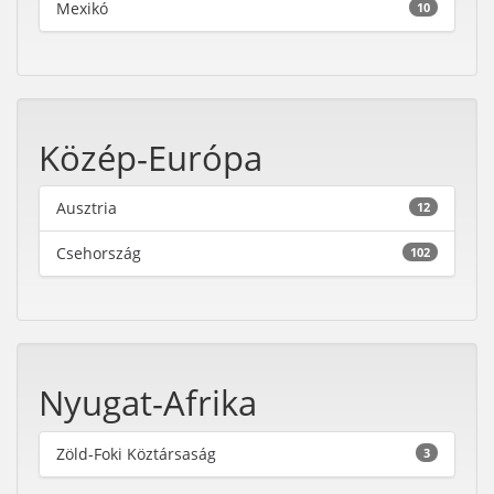
Mexikó
10
Közép-Európa
Ausztria
12
Csehország
102
Nyugat-Afrika
Zöld-Foki Köztársaság
3