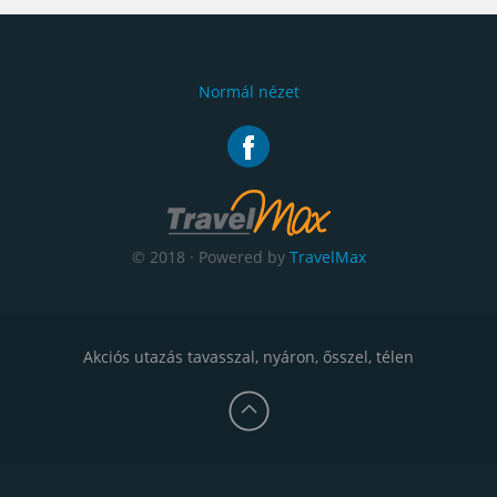
Normál nézet
© 2018 · Powered by
TravelMax
Akciós utazás tavasszal, nyáron, ősszel, télen