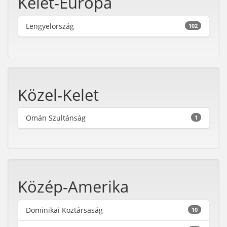
Kelet-Európa
Lengyelország
102
Közel-Kelet
Omán Szultánság
1
Közép-Amerika
Dominikai Köztársaság
10