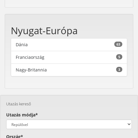
Nyugat-Európa
Dánia
63
Franciaország
5
Nagy-Britannia
3
Utazás kereső
Utazás módja*
Ország*