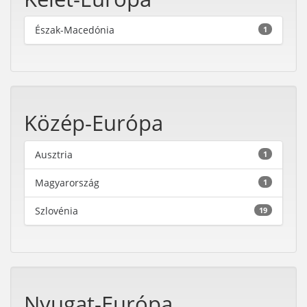
Észak-Macedónia
1
Közép-Európa
Ausztria
1
Magyarország
1
Szlovénia
19
Nyugat-Európa