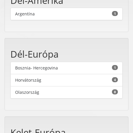
Dél-Amerika
Argentína
1
Dél-Európa
Bosznia- Hercegovina
1
Horvátország
4
Olaszország
8
Kelet-Európa