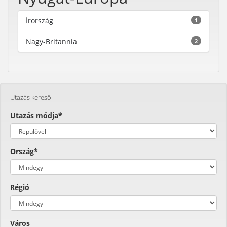
Írország
1
Nagy-Britannia
2
Utazás kereső
Utazás módja*
Ország*
Régió
Város