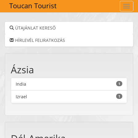
Toucan Tourist
Navig
ÚTAJÁNLAT KERESŐ
HÍRLEVÉL FELIRATKOZÁS
Ázsia
India
1
Izrael
1