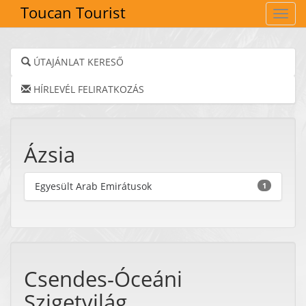
Toucan Tourist
Navig
ÚTAJÁNLAT KERESŐ
HÍRLEVÉL FELIRATKOZÁS
Ázsia
Egyesült Arab Emirátusok
1
Csendes-Óceáni
Szigetvilág