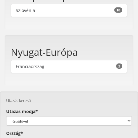
Szlovénia
10
Nyugat-Európa
Franciaország
2
Utazás kereső
Utazás módja*
Ország*