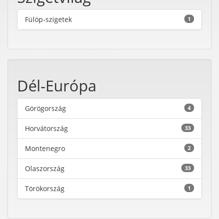
Fülöp-szigetek
1
Dél-Európa
Görögország
4
Horvátország
33
Montenegro
2
Olaszország
33
Törökország
1