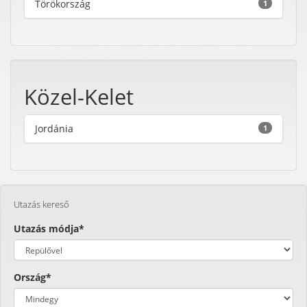
Törökország
1
Közel-Kelet
Jordánia
1
Utazás kereső
Utazás módja*
Ország*