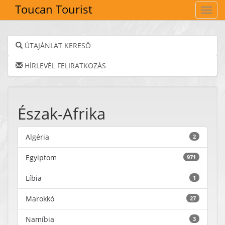
Toucan Tourist
Navig
ÚTAJÁNLAT KERESŐ
HÍRLEVÉL FELIRATKOZÁS
Észak-Afrika
Algéria
2
Egyiptom
971
Líbia
1
Marokkó
27
Namíbia
3