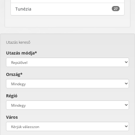
Tunézia
27
Utazás kereső
Utazás módja*
Ország*
Régió
Város