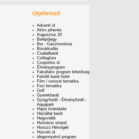
Útjellemző
Adventi út
Aktív pihenés
Augusztus 20
Belépőjegy
Bor - Gasztronómia
Búvárkodás
Családbarát
Csillagtúra
Csoportos út
Élményprogram
Fakultatív program lehetőség
Felnőtt barát hotel
Film / sorozat tematika
Foci tematika
Golf
Gyerekbarát
Gyógyfürdő - Élményfürdő -
Aquapark
Hajós kirándulás
Háziállat barát
Hegyvidék
Homokos strand
Hosszú Hétvégék
Húsvéti út
idegennyelvű program