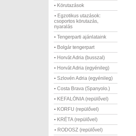
• Körutazások
• Egzotikus utazások:
csoportos körutazás,
nyaralás
• Tengerparti ajánlataink
• Bolgár tengerpart
• Horvát Adria (busszal)
• Horvát Adria (egyénileg)
• Szlovén Adria (egyénileg)
• Costa Brava (Spanyolo.)
• KEFALÓNIA (repülővel)
• KORFU (repülővel)
• KRÉTA (repülővel)
• RODOSZ (repülővel)