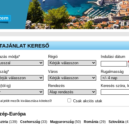
TAJÁNLAT KERESŐ
azás módja*
Régió
Indulási dátum
szág*
Város
Rugalmasság
(tól-ig)
Rendezés
Keresés szóra, k
Csak akciós utak
-al jelölt mezők kiválasztása kötelező!
zép-Európa
ztria
(139)
Csehország
(33)
Magyarország
(50)
Románia
(29)
Szlovákia
(4