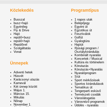
Közlekedés
Programtípus
Busszal
1 napos utak
busz+hajó
Belépőjegy
Egyénileg
Egyéni út
Fly & Drive
Egzotikus út
Hajó
Fesztiválok
repülő+busz
Golfút
repülő+hajó
Gyalogtúra
Repülővel
Hajóút
Szolgáltatás
Ifjúsági program /
Vonat
Osztálykirándulás
Kombinált nyaralás
Koncertek / Musical
Kultúra és történelem
Ünnepek
Körutazás
Körutazás+Nyaralás
Adventi hetek
Nyaralóprogram
Húsvét
Síút
Karácsonyi utazás
Sport mérkőzések
Karnevál
Sportos kirándulások
Két ünnep között
Tematikus út
Május 1.
Tengerparti esküvő
Március 15.
Természeti csodák
Mikulás
Városlátogatás
Nőnap
Városnéző programok
November 1.
Üdülés - nyaralás