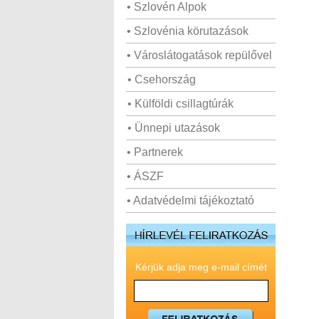
• Szlovén Alpok
• Szlovénia körutazások
• Városlátogatások repülővel
• Csehország
• Külföldi csillagtúrák
• Ünnepi utazások
• Partnerek
• ÁSZF
• Adatvédelmi tájékoztató
Kérjük adja meg e-mail címét