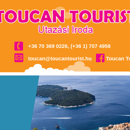
+36 70 369 0226, (+36 1) 707 4958
toucan@toucantourist.hu
Toucan T