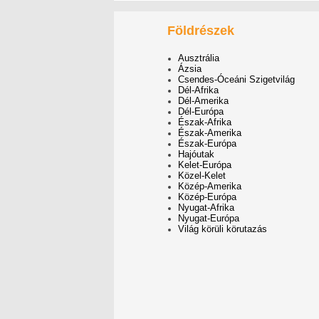
Földrészek
Ausztrália
Ázsia
Csendes-Óceáni Szigetvilág
Dél-Afrika
Dél-Amerika
Dél-Európa
Észak-Afrika
Észak-Amerika
Észak-Európa
Hajóutak
Kelet-Európa
Közel-Kelet
Közép-Amerika
Közép-Európa
Nyugat-Afrika
Nyugat-Európa
Világ körüli körutazás