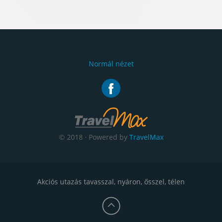
Normál nézet
© 2018 · Powered by
TravelMax
Akciós utazás tavasszal, nyáron, ősszel, télen