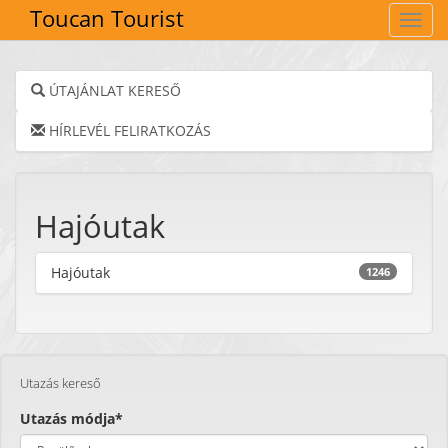
Toucan Tourist
Navig
ÚTAJÁNLAT KERESŐ
HÍRLEVÉL FELIRATKOZÁS
Hajóutak
Hajóutak
1246
Utazás kereső
Utazás módja*