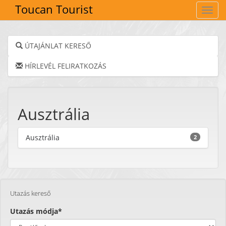
Toucan Tourist
Navig
ÚTAJÁNLAT KERESŐ
HÍRLEVÉL FELIRATKOZÁS
Ausztrália
Ausztrália
2
Utazás kereső
Utazás módja*