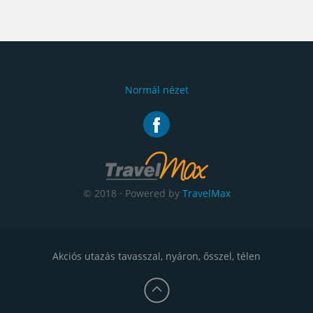
Normál nézet
© 2018 · Powered by
TravelMax
Akciós utazás tavasszal, nyáron, ősszel, télen