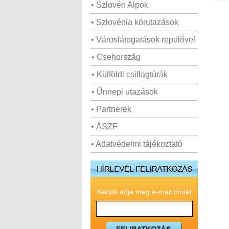
• Szlovén Alpok
• Szlovénia körutazások
• Városlátogatások repülővel
• Csehország
• Külföldi csillagtúrák
• Ünnepi utazások
• Partnerek
• ÁSZF
• Adatvédelmi tájékoztató
Kérjük adja meg e-mail címét