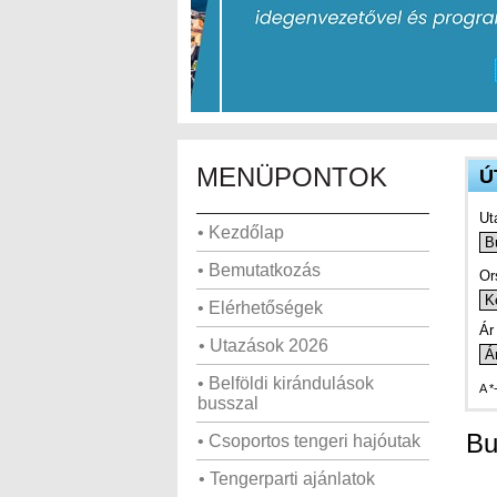
MENÜPONTOK
Ú
Ut
• Kezdőlap
• Bemutatkozás
Or
• Elérhetőségek
Ár 
• Utazások 2026
• Belföldi kirándulások
A *
busszal
Bu
• Csoportos tengeri hajóutak
• Tengerparti ajánlatok