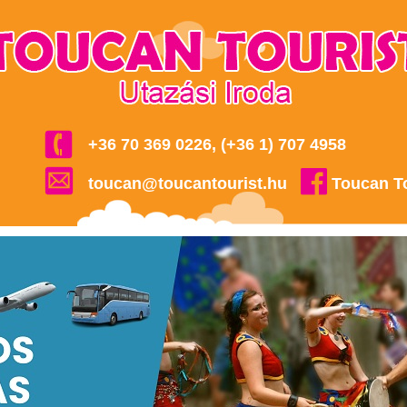
+36 70 369 0226, (+36 1) 707 4958
toucan@toucantourist.hu
Toucan T