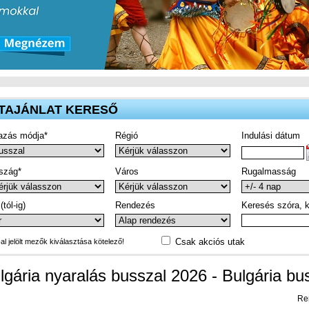
TAJÁNLAT KERESŐ
azás módja*
Régió
Indulási dátum
szág*
Város
Rugalmasság
(tól-ig)
Rendezés
Keresés szóra, k
Csak akciós utak
-al jelölt mezők kiválasztása kötelező!
lgária nyaralás busszal 2026 - Bulgária bu
Re