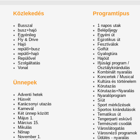
Közlekedés
Programtípus
Busszal
1 napos utak
busz+hajó
Belépőjegy
Egyénileg
Egyéni út
Fly & Drive
Egzotikus út
Hajó
Fesztiválok
repülő+busz
Golfút
repülő+hajó
Gyalogtúra
Repülővel
Hajóút
Szolgáltatás
Ifjúsági program /
Vonat
Osztálykirándulás
Kombinált nyaralás
Koncertek / Musical
Kultúra és történelem
Ünnepek
Körutazás
Körutazás+Nyaralás
Adventi hetek
Nyaralóprogram
Húsvét
Síút
Karácsonyi utazás
Sport mérkőzések
Karnevál
Sportos kirándulások
Két ünnep között
Tematikus út
Május 1.
Tengerparti esküvő
Március 15.
Természeti csodák
Mikulás
Városlátogatás
Nőnap
Városnéző programok
November 1.
Üdülés - nyaralás