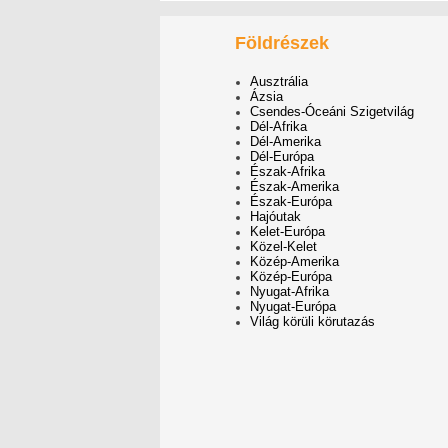
Földrészek
Ausztrália
Ázsia
Csendes-Óceáni Szigetvilág
Dél-Afrika
Dél-Amerika
Dél-Európa
Észak-Afrika
Észak-Amerika
Észak-Európa
Hajóutak
Kelet-Európa
Közel-Kelet
Közép-Amerika
Közép-Európa
Nyugat-Afrika
Nyugat-Európa
Világ körüli körutazás