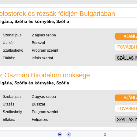
olostorok és rózsák földjén Bulgáriában
lgária, Szófia és környéke, Szófia
Szobatípus:
2 ágyas szoba
Utazás:
Busszal
Szálláshely:
Program szerint
Ellátás:
leírás szerint
z Oszmán Birodalom öröksége
lgária, Szófia és környéke, Szófia
Szobatípus:
2 ágyas szoba
Utazás:
Busszal
Szálláshely:
Program szerint
Ellátás:
Félpanzió
1