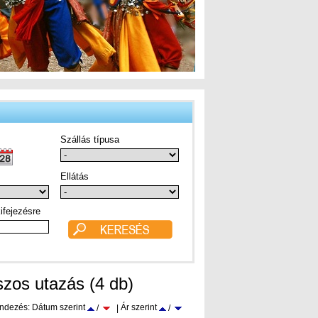
Szállás típusa
Ellátás
ifejezésre
szos utazás (4 db)
ndezés: Dátum szerint
Ár szerint
/
|
/