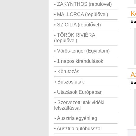
• ZAKYNTHOS (repülővel)
K
• MALLORCA (repülővel)
Bu
• SZICÍLIA (repülővel)
• TÖRÖK RIVIÉRA
(repülővel)
• Vörös-tenger (Egyiptom)
• 1 napos kirándulások
• Körutazás
A
• Buszos utak
Bu
• Utazások Európában
• Szervezett utak vidéki
felszállással
• Ausztria egyénileg
• Ausztria autóbusszal