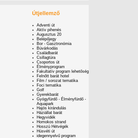
Útjellemző
Adventi út
Aktív pihenés
Augusztus 20
Belépőjegy
Bor - Gasztronómia
Búvárkodás
Családbarát
Csillagtúra
Csoportos út
Élményprogram
Fakultatív program lehetőség
Felnőtt barát hotel
Film / sorozat tematika
Foci tematika
Golf
Gyerekbarát
Gyógyfürdő - Élményfürdő -
Aquapark
Hajós kirándulás
Háziállat barát
Hegyvidék
Homokos strand
Hosszú Hétvégék
Húsvéti út
idegennyelvű program