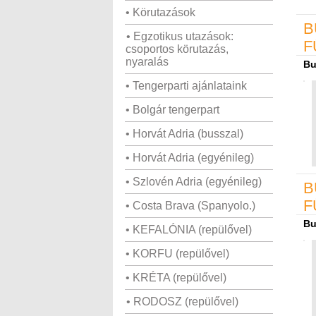
• Körutazások
B
• Egzotikus utazások:
F
csoportos körutazás,
nyaralás
Bu
• Tengerparti ajánlataink
• Bolgár tengerpart
• Horvát Adria (busszal)
• Horvát Adria (egyénileg)
• Szlovén Adria (egyénileg)
B
F
• Costa Brava (Spanyolo.)
Bu
• KEFALÓNIA (repülővel)
• KORFU (repülővel)
• KRÉTA (repülővel)
• RODOSZ (repülővel)