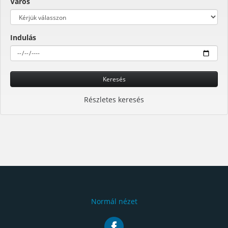
Város
Indulás
Keresés
Részletes keresés
Normál nézet