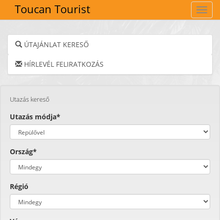
Toucan Tourist
Navig
ÚTAJÁNLAT KERESŐ
HÍRLEVÉL FELIRATKOZÁS
Utazás kereső
Utazás módja*
Ország*
Régió