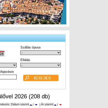
Szállás típusa
Ellátás
ifejezésre
ülővel 2026 (208 db)
ndezés: Dátum szerint
Ár szerint
/
|
/