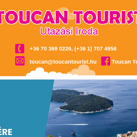
+36 70 369 0226, (+36 1) 707 4958
toucan@toucantourist.hu
Toucan T