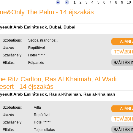
1
2
3
4
5
6
7
8
9
10
ne&Only The Palm - 14 éjszakás
yesült Arab Emirátusok, Dubai, Dubai
Szobatípus:
Szoba strandhoz...
Utazás:
Repülővel
Szálláshely:
Hotel *****
Ellátás:
Félpanzió
he Ritz Carlton, Ras Al Khaimah, Al Wadi
esert - 14 éjszakás
yesült Arab Emirátusok, Ras al-Khaimah, Ras al-Khaimah
Szobatípus:
Villa
Utazás:
Repülővel
Szálláshely:
Hotel *****
Ellátás:
Teljes ellátás