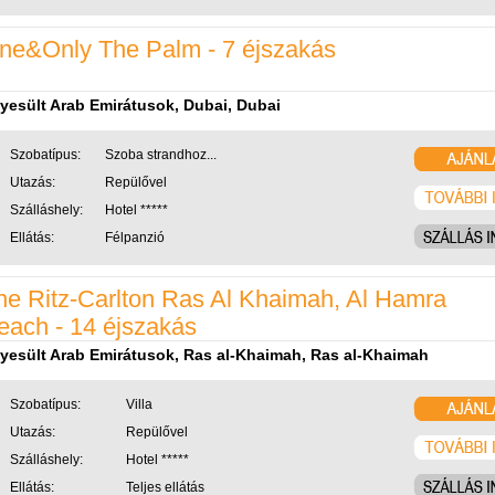
ne&Only The Palm - 7 éjszakás
yesült Arab Emirátusok, Dubai, Dubai
Szobatípus:
Szoba strandhoz...
Utazás:
Repülővel
Szálláshely:
Hotel *****
Ellátás:
Félpanzió
he Ritz-Carlton Ras Al Khaimah, Al Hamra
each - 14 éjszakás
yesült Arab Emirátusok, Ras al-Khaimah, Ras al-Khaimah
Szobatípus:
Villa
Utazás:
Repülővel
Szálláshely:
Hotel *****
Ellátás:
Teljes ellátás