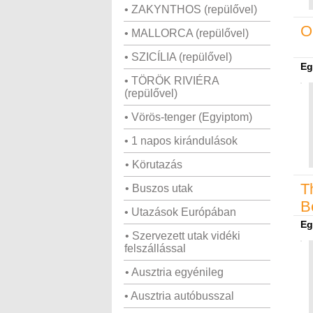
• ZAKYNTHOS (repülővel)
O
• MALLORCA (repülővel)
• SZICÍLIA (repülővel)
Eg
• TÖRÖK RIVIÉRA
(repülővel)
• Vörös-tenger (Egyiptom)
• 1 napos kirándulások
• Körutazás
T
• Buszos utak
B
• Utazások Európában
Eg
• Szervezett utak vidéki
felszállással
• Ausztria egyénileg
• Ausztria autóbusszal