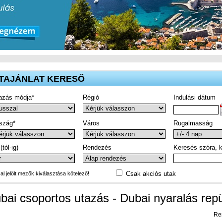
TAJÁNLAT KERESŐ
azás módja*
Régió
Indulási dátum
szág*
Város
Rugalmasság
(tól-ig)
Rendezés
Keresés szóra, k
Csak akciós utak
-al jelölt mezők kiválasztása kötelező!
bai csoportos utazás - Dubai nyaralás rep
Re