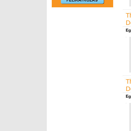
T
D
Eg
T
D
Eg