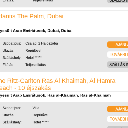
Ellátás:
Teljes ellátás
tlantis The Palm, Dubai
yesült Arab Emirátusok, Dubai, Dubai
Szobatípus:
Családi 2 Hálószoba
Utazás:
Repülővel
Szálláshely:
Hotel *****
Ellátás:
Teljes ellátás
he Ritz-Carlton Ras Al Khaimah, Al Hamra
each - 10 éjszakás
yesült Arab Emirátusok, Ras al-Khaimah, Ras al-Khaimah
Szobatípus:
Villa
Utazás:
Repülővel
Szálláshely:
Hotel *****