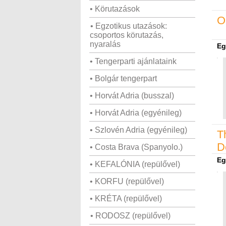
• Körutazások
O
• Egzotikus utazások:
csoportos körutazás,
nyaralás
Eg
• Tengerparti ajánlataink
• Bolgár tengerpart
• Horvát Adria (busszal)
• Horvát Adria (egyénileg)
• Szlovén Adria (egyénileg)
T
D
• Costa Brava (Spanyolo.)
Eg
• KEFALÓNIA (repülővel)
• KORFU (repülővel)
• KRÉTA (repülővel)
• RODOSZ (repülővel)