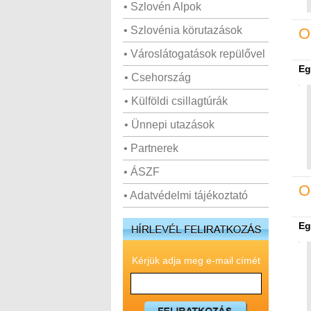
• Szlovén Alpok
• Szlovénia körutazások
O
• Városlátogatások repülővel
Eg
• Csehország
• Külföldi csillagtúrák
• Ünnepi utazások
• Partnerek
• ÁSZF
O
• Adatvédelmi tájékoztató
Eg
Kérjük adja meg e-mail címét