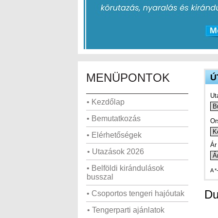
MENÜPONTOK
Ú
Ut
• Kezdőlap
• Bemutatkozás
Or
• Elérhetőségek
Ár 
• Utazások 2026
• Belföldi kirándulások
A *
busszal
Du
• Csoportos tengeri hajóutak
• Tengerparti ajánlatok