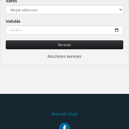
Város
Indulás
Keresés
Részletes keresés
Normál nézet