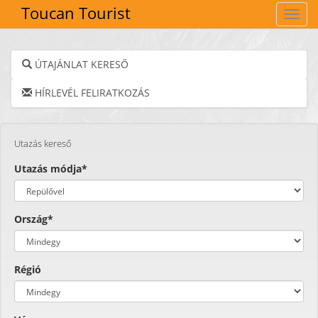
Toucan Tourist
Navig
ÚTAJÁNLAT KERESŐ
HÍRLEVÉL FELIRATKOZÁS
Utazás kereső
Utazás módja*
Ország*
Régió