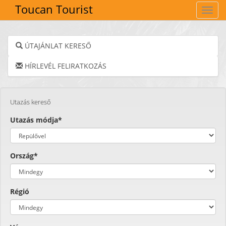
Toucan Tourist
Navig
ÚTAJÁNLAT KERESŐ
HÍRLEVÉL FELIRATKOZÁS
Utazás kereső
Utazás módja*
Ország*
Régió