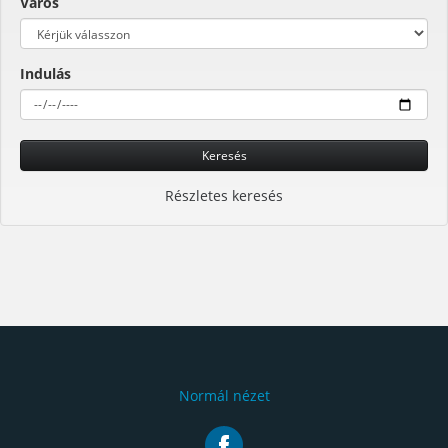
Város
Indulás
Keresés
Részletes keresés
Normál nézet