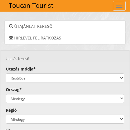
Toucan Tourist
Navig
ÚTAJÁNLAT KERESŐ
HÍRLEVÉL FELIRATKOZÁS
Utazás kereső
Utazás módja*
Ország*
Régió