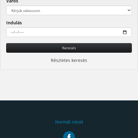
Város
Indulás
Keresés
Részletes keresés
Normál nézet