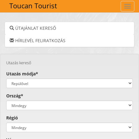
Toucan Tourist
Navig
ÚTAJÁNLAT KERESŐ
HÍRLEVÉL FELIRATKOZÁS
Utazás kereső
Utazás módja*
Ország*
Régió