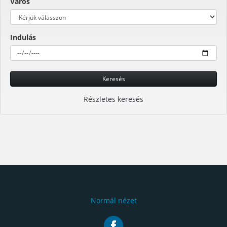
Város
Indulás
Keresés
Részletes keresés
Normál nézet