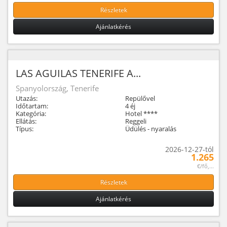
Részletek
Ajánlatkérés
LAS AGUILAS TENERIFE A...
Spanyolország, Tenerife
Utazás:
Repülővel
Időtartam:
4 éj
Kategória:
Hotel ****
Ellátás:
Reggeli
Típus:
Üdülés - nyaralás
2026-12-27-tól
1.265
€/fő,...
Részletek
Ajánlatkérés