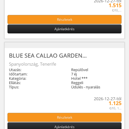
2026-12-27-tól
1.515
€/fő,...
Részletek
Ajánlatkérés
BLUE SEA CALLAO GARDEN...
Spanyolország, Tenerife
Utazás:
Repülővel
Időtartam:
7 éj
Kategória:
Hotel ***
Ellátás:
Reggeli
Típus:
Üdülés - nyaralás
2026-12-27-tól
1.125
€/fő, 1...
Részletek
Ajánlatkérés