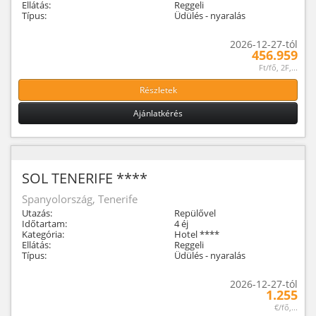
Ellátás:
Reggeli
Típus:
Üdülés - nyaralás
2026-12-27-tól
456.959
Ft/fő, 2F,...
Részletek
Ajánlatkérés
SOL TENERIFE ****
Spanyolország, Tenerife
Utazás:
Repülővel
Időtartam:
4 éj
Kategória:
Hotel ****
Ellátás:
Reggeli
Típus:
Üdülés - nyaralás
2026-12-27-tól
1.255
€/fő,...