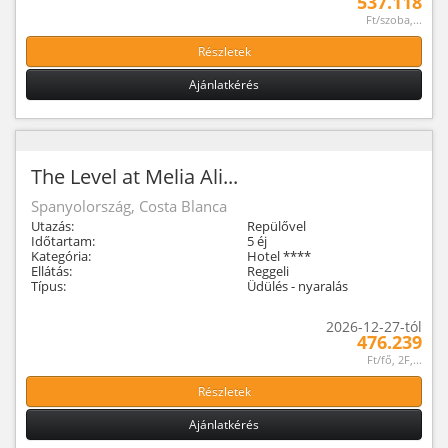
537.118
Ft/szoba,...
Részletek
Ajánlatkérés
The Level at Melia Ali...
Spanyolország, Costa Blanca
Utazás:
Repülővel
Időtartam:
5 éj
Kategória:
Hotel ****
Ellátás:
Reggeli
Típus:
Üdülés - nyaralás
2026-12-27-tól
476.239
Ft/fő, 2F,...
Részletek
Ajánlatkérés