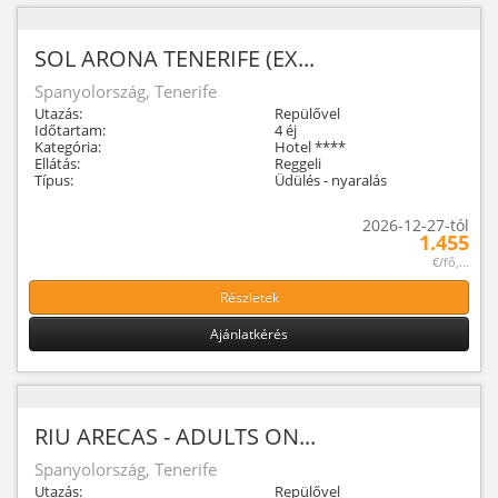
SOL ARONA TENERIFE (EX...
Spanyolország, Tenerife
Utazás:
Repülővel
Időtartam:
4 éj
Kategória:
Hotel ****
Ellátás:
Reggeli
Típus:
Üdülés - nyaralás
2026-12-27-tól
1.455
€/fő,...
Részletek
Ajánlatkérés
RIU ARECAS - ADULTS ON...
Spanyolország, Tenerife
Utazás:
Repülővel