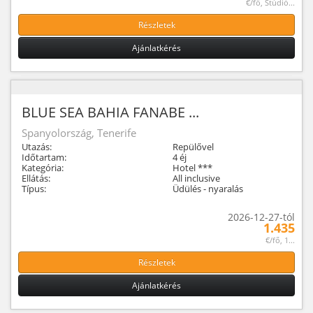
€/fő, Stúdió...
Részletek
Ajánlatkérés
BLUE SEA BAHIA FANABE ...
Spanyolország, Tenerife
Utazás:
Repülővel
Időtartam:
4 éj
Kategória:
Hotel ***
Ellátás:
All inclusive
Típus:
Üdülés - nyaralás
2026-12-27-tól
1.435
€/fő, 1...
Részletek
Ajánlatkérés