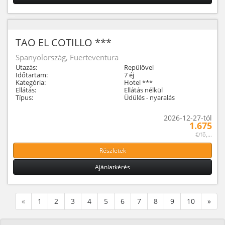
TAO EL COTILLO ***
Spanyolország, Fuerteventura
Utazás:
Repülővel
Időtartam:
7 éj
Kategória:
Hotel ***
Ellátás:
Ellátás nélkül
Típus:
Üdülés - nyaralás
2026-12-27-tól
1.675
€/fő,...
Részletek
Ajánlatkérés
«
1
2
3
4
5
6
7
8
9
10
»