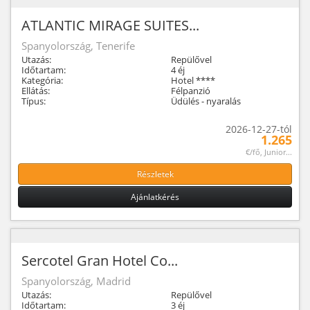
ATLANTIC MIRAGE SUITES...
Spanyolország, Tenerife
Utazás:
Repülővel
Időtartam:
4 éj
Kategória:
Hotel ****
Ellátás:
Félpanzió
Típus:
Üdülés - nyaralás
2026-12-27-tól
1.265
€/fő, Junior...
Részletek
Ajánlatkérés
Sercotel Gran Hotel Co...
Spanyolország, Madrid
Utazás:
Repülővel
Időtartam:
3 éj