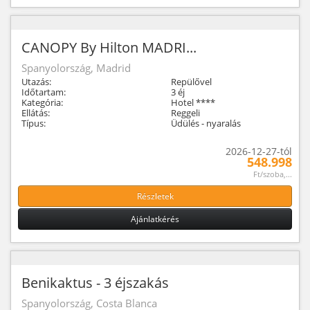
CANOPY By Hilton MADRI...
Spanyolország, Madrid
Utazás:
Repülővel
Időtartam:
3 éj
Kategória:
Hotel ****
Ellátás:
Reggeli
Típus:
Üdülés - nyaralás
2026-12-27-tól
548.998
Ft/szoba,...
Részletek
Ajánlatkérés
Benikaktus - 3 éjszakás
Spanyolország, Costa Blanca