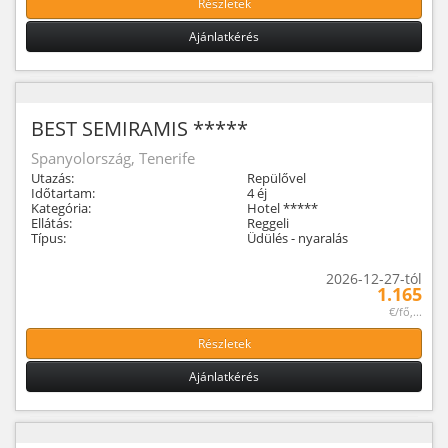
Részletek
Ajánlatkérés
BEST SEMIRAMIS *****
Spanyolország, Tenerife
Utazás:
Repülővel
Időtartam:
4 éj
Kategória:
Hotel *****
Ellátás:
Reggeli
Típus:
Üdülés - nyaralás
2026-12-27-tól
1.165
€/fő,...
Részletek
Ajánlatkérés