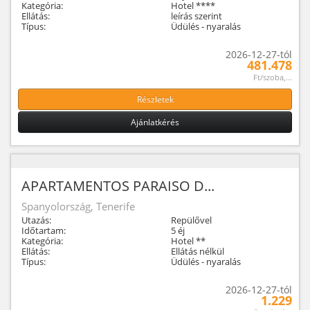
Kategória:
Hotel ****
Ellátás:
leírás szerint
Típus:
Üdülés - nyaralás
2026-12-27-tól
481.478
Ft/szoba,...
Részletek
Ajánlatkérés
APARTAMENTOS PARAISO D...
Spanyolország, Tenerife
Utazás:
Repülővel
Időtartam:
5 éj
Kategória:
Hotel **
Ellátás:
Ellátás nélkül
Típus:
Üdülés - nyaralás
2026-12-27-tól
1.229