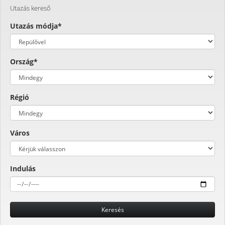
Utazás kereső
Utazás módja*
Ország*
Régió
Város
Indulás
Keresés