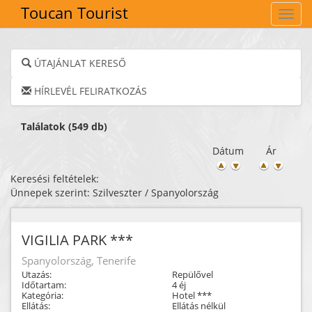
Toucan Tourist
Navig
ÚTAJÁNLAT KERESŐ
HÍRLEVÉL FELIRATKOZÁS
Találatok (549 db)
Dátum
Ár
Keresési feltételek:
Ünnepek szerint: Szilveszter / Spanyolország
VIGILIA PARK ***
Spanyolország, Tenerife
Utazás:
Repülővel
Időtartam:
4 éj
Kategória:
Hotel ***
Ellátás:
Ellátás nélkül