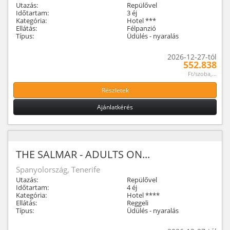
Utazás:
Repülővel
Időtartam:
3 éj
Kategória:
Hotel ***
Ellátás:
Félpanzió
Típus:
Üdülés - nyaralás
2026-12-27-tól
552.838
Ft/szoba,...
Részletek
Ajánlatkérés
THE SALMAR - ADULTS ON...
Spanyolország, Tenerife
Utazás:
Repülővel
Időtartam:
4 éj
Kategória:
Hotel ****
Ellátás:
Reggeli
Típus:
Üdülés - nyaralás