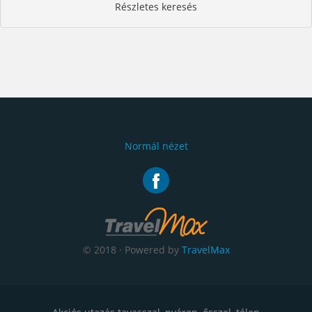
Részletes keresés
Normál nézet
© 2018 · Powered by
TravelMax