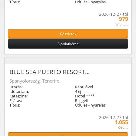
Típus:
Üdülés - nyaralás
2026-12-27-tól
979
€/fő, 3...
Részletek
Ajánlatkérés
BLUE SEA PUERTO RESORT...
Spanyolország, Tenerife
Utazás:
Repülővel
Időtartam:
4 éj
Kategória:
Hotel ****
Ellátás:
Reggeli
Típus:
Üdülés - nyaralás
2026-12-27-tól
1.055
€/fő,...