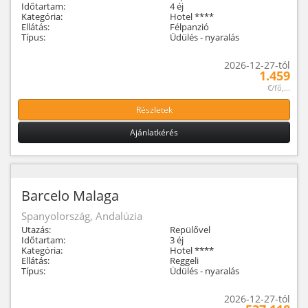
Időtartam:
4 éj
Kategória:
Hotel ****
Ellátás:
Félpanzió
Típus:
Üdülés - nyaralás
2026-12-27-tól
1.459
€/fő,...
Részletek
Ajánlatkérés
Barcelo Malaga
Spanyolország, Andalúzia
Utazás:
Repülővel
Időtartam:
3 éj
Kategória:
Hotel ****
Ellátás:
Reggeli
Típus:
Üdülés - nyaralás
2026-12-27-tól