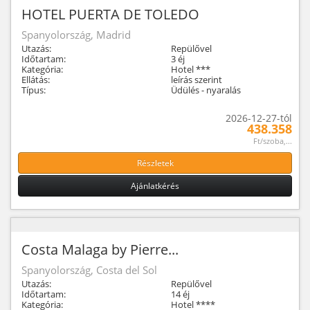
HOTEL PUERTA DE TOLEDO
Spanyolország, Madrid
Utazás:
Repülővel
Időtartam:
3 éj
Kategória:
Hotel ***
Ellátás:
leírás szerint
Típus:
Üdülés - nyaralás
2026-12-27-tól
438.358
Ft/szoba,...
Részletek
Ajánlatkérés
Costa Malaga by Pierre...
Spanyolország, Costa del Sol
Utazás:
Repülővel
Időtartam:
14 éj
Kategória:
Hotel ****