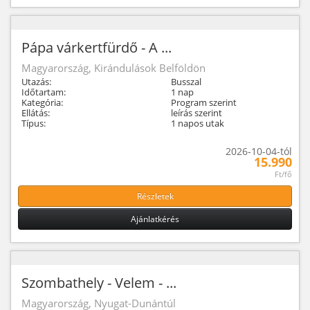
Pápa várkertfürdő - A ...
Magyarország, Kirándulások Belföldön
Utazás:
Busszal
Időtartam:
1 nap
Kategória:
Program szerint
Ellátás:
leírás szerint
Típus:
1 napos utak
2026-10-04-tól
15.990
Ft/fő
Részletek
Ajánlatkérés
Szombathely - Velem - ...
Magyarország, Nyugat-Dunántúl