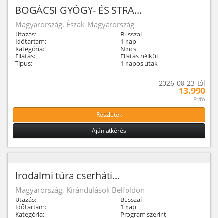
BOGÁCSI GYÓGY- ÉS STRA...
Magyarország, Észak-Magyarország
Utazás:
Busszal
Időtartam:
1 nap
Kategória:
Nincs
Ellátás:
Ellátás nélkül
Típus:
1 napos utak
2026-08-23-tól
13.990
Ft/fő
Részletek
Ajánlatkérés
Irodalmi túra cserháti...
Magyarország, Kirándulások Belföldön
Utazás:
Busszal
Időtartam:
1 nap
Kategória:
Program szerint