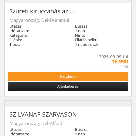
Szüreti kiruccanás az ...
Magyarország, Dél-Dunántúl
Utazás:
Busszal
Időtartam:
1 nap
Kategória:
Nincs
Ellátás:
Ellátás nélkül
Típus:
1 napos utak
2026-09-09-tól
16.990
Ft/fő
Részletek
Ajánlatkérés
SZILVANAP SZARVASON
Magyarország, Dél-Alföld
Utazás:
Busszal
Időtartam:
1 nap