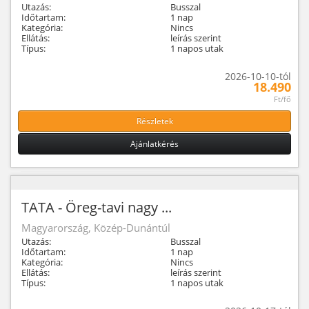
Utazás:
Busszal
Időtartam:
1 nap
Kategória:
Nincs
Ellátás:
leírás szerint
Típus:
1 napos utak
2026-10-10-tól
18.490
Ft/fő
Részletek
Ajánlatkérés
TATA - Öreg-tavi nagy ...
Magyarország, Közép-Dunántúl
Utazás:
Busszal
Időtartam:
1 nap
Kategória:
Nincs
Ellátás:
leírás szerint
Típus:
1 napos utak