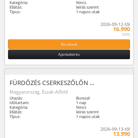
Kategória:
Nincs
Ellátás:
leírás szerint
Típus:
1 napos utak
2026-09-12-tól
16.990
Ft/fő
Részletek
Ajánlatkérés
FÜRDŐZÉS CSERKESZŐLŐN ...
Magyarország, Észak-Alföld
Utazás:
Busszal
Időtartam:
1 nap
Kategória:
Nincs
Ellátás:
leírás szerint
Típus:
1 napos utak
2026-09-13-tól
13.990