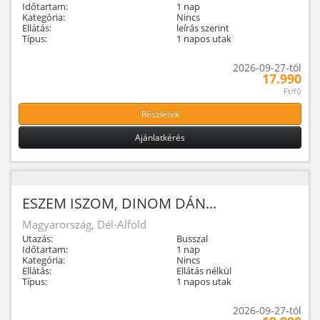
Időtartam:
1 nap
Kategória:
Nincs
Ellátás:
leírás szerint
Típus:
1 napos utak
2026-09-27-tól
17.990
Ft/fő
Részletek
Ajánlatkérés
ESZEM ISZOM, DINOM DÁN...
Magyarország, Dél-Alföld
Utazás:
Busszal
Időtartam:
1 nap
Kategória:
Nincs
Ellátás:
Ellátás nélkül
Típus:
1 napos utak
2026-09-27-tól