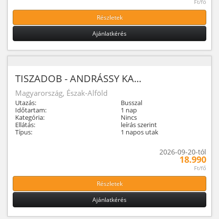
Ft/fő
Részletek
Ajánlatkérés
TISZADOB - ANDRÁSSY KA...
Magyarország, Észak-Alföld
Utazás:
Busszal
Időtartam:
1 nap
Kategória:
Nincs
Ellátás:
leírás szerint
Típus:
1 napos utak
2026-09-20-tól
18.990
Ft/fő
Részletek
Ajánlatkérés