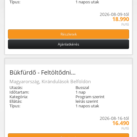
Típus:
1 napos utak
2026-08-09-tól
18.990
Ft/fő
Részletek
Ajánlatkérés
Bükfürdő - Feltöltődni...
Magyarország, Kirándulások Belföldön
Utazás:
Busszal
Időtartam:
1 nap
Kategória:
Program szerint
Ellátás:
leírás szerint
Típus:
1 napos utak
2026-08-16-tól
16.490
Ft/fő