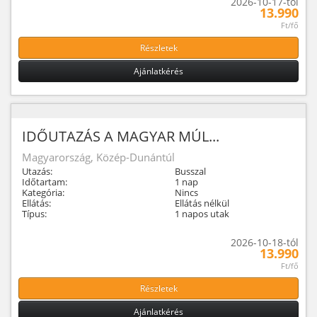
2026-10-17-tól
13.990
Ft/fő
Részletek
Ajánlatkérés
IDŐUTAZÁS A MAGYAR MÚL...
Magyarország, Közép-Dunántúl
Utazás:
Busszal
Időtartam:
1 nap
Kategória:
Nincs
Ellátás:
Ellátás nélkül
Típus:
1 napos utak
2026-10-18-tól
13.990
Ft/fő
Részletek
Ajánlatkérés