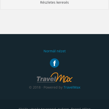
Részletes keresés
Normál nézet
© 2018 · Powered by
TravelMax