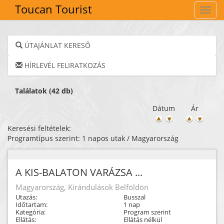
Toucan Tourist
Navig
ÚTAJÁNLAT KERESŐ
HÍRLEVÉL FELIRATKOZÁS
Találatok (42 db)
Dátum
Ár
Keresési feltételek:
Programtípus szerint: 1 napos utak / Magyarország
A KIS-BALATON VARÁZSA ...
Magyarország, Kirándulások Belföldön
Utazás:
Busszal
Időtartam:
1 nap
Kategória:
Program szerint
Ellátás:
Ellátás nélkül