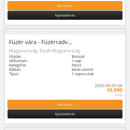
Részletek
Ajánlatkérés
Füzér vára - Füzérradv...
Magyarország, Észak-Magyarország
Utazás:
Busszal
Időtartam:
1 nap
Kategória:
Nincs
Ellátás:
leírás szerint
Típus:
1 napos utak
2026-09-05-tól
19.990
Ft/fő
Részletek
Ajánlatkérés