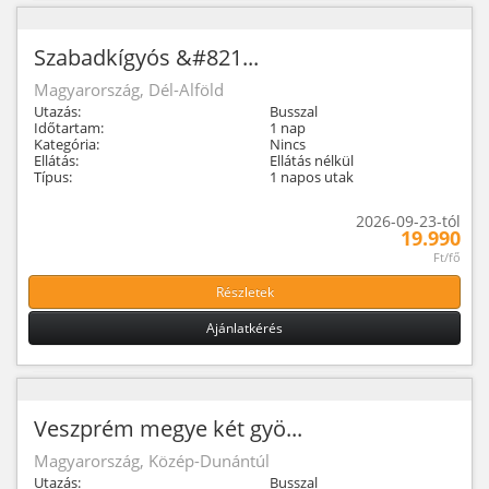
Szabadkígyós &#821...
Magyarország, Dél-Alföld
Utazás:
Busszal
Időtartam:
1 nap
Kategória:
Nincs
Ellátás:
Ellátás nélkül
Típus:
1 napos utak
2026-09-23-tól
19.990
Ft/fő
Részletek
Ajánlatkérés
Veszprém megye két gyö...
Magyarország, Közép-Dunántúl
Utazás:
Busszal