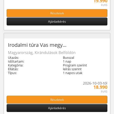
19.990
Ft/fő
Részletek
Ajánlatkérés
Irodalmi túra Vas megy...
Magyarország, Kirándulások Belföldön
Utazás:
Busszal
Időtartam:
1 nap
Kategória:
Program szerint
Ellátás:
leírás szerint
Típus:
1 napos utak
2026-10-03-tól
18.990
Ft/fő
Részletek
Ajánlatkérés