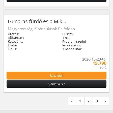
Gunaras fürdő és a Mik...
Magyarország, Kirándulások Belföldön
Utazás:
Busszal
Időtartam:
1 nap
Kategória:
Program szerint
Ellátás:
leírás szerint
Típus:
1 napos utak
2026-10-23-tól
15.790
Ft/fő
Részletek
Ajánlatkérés
«
1
2
3
»