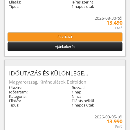
Ellátás:
leírás szerint
Típus:
1 napos utak
2026-08-30-tól
13.490
Ft/fő
Részletek
Ajánlatkérés
IDŐUTAZÁS ÉS KÜLÖNLEGE...
Magyarország, Kirándulások Belföldön
Utazás:
Busszal
Időtartam:
1 nap
Kategória:
Nincs
Ellátás:
Ellátás nélkül
Típus:
1 napos utak
2026-09-05-tól
13.990
Ft/fő