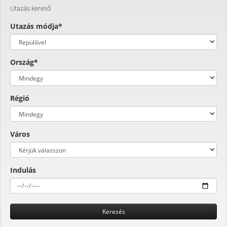
Utazás kereső
Utazás módja*
Ország*
Régió
Város
Indulás
Keresés