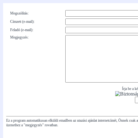
Megszólítás:
Címzett (e-mail):
Feladó (e-mail):
Megjegyzés:
Írja be a k
Ez a program automatikusan elküldi emailben az utazási ajánlat internetcímét, Önnek csak a c
üzenethez a "megjegyzés" rovatban.