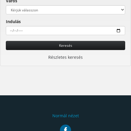
Város
Indulás
Keresés
Részletes keresés
Normál nézet