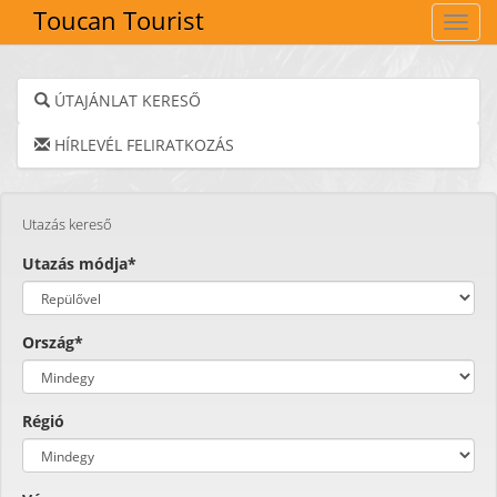
Toucan Tourist
Navig
ÚTAJÁNLAT KERESŐ
HÍRLEVÉL FELIRATKOZÁS
Utazás kereső
Utazás módja*
Ország*
Régió