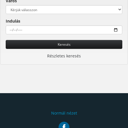
Város
Indulás
Keresés
Részletes keresés
Normál nézet