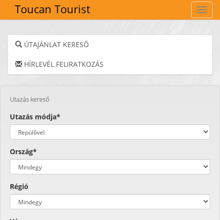
Toucan Tourist
Navig
ÚTAJÁNLAT KERESŐ
HÍRLEVÉL FELIRATKOZÁS
Utazás kereső
Utazás módja*
Ország*
Régió