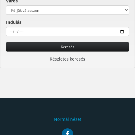
Város
Indulás
Keresés
Részletes keresés
Normál nézet