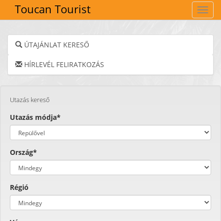
Toucan Tourist
Navig
ÚTAJÁNLAT KERESŐ
HÍRLEVÉL FELIRATKOZÁS
Utazás kereső
Utazás módja*
Ország*
Régió