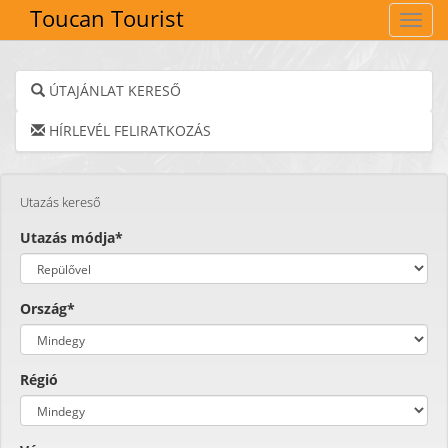
Toucan Tourist
Navig
ÚTAJÁNLAT KERESŐ
HÍRLEVÉL FELIRATKOZÁS
Utazás kereső
Utazás módja*
Ország*
Régió