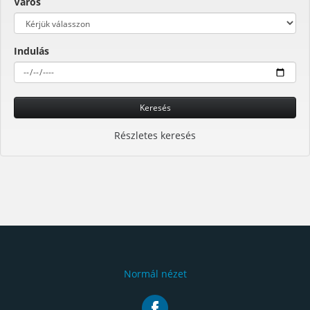
Város
Indulás
Keresés
Részletes keresés
Normál nézet