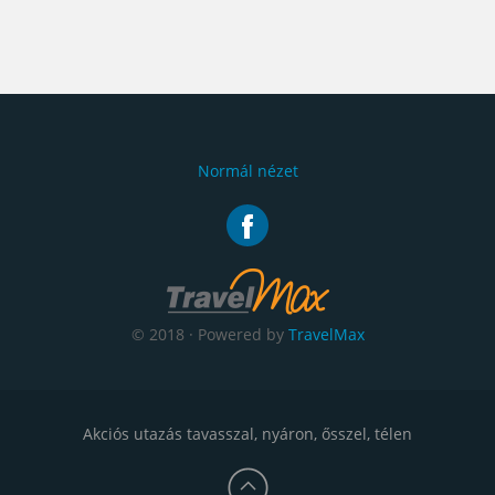
Normál nézet
© 2018 · Powered by
TravelMax
Akciós utazás tavasszal, nyáron, ősszel, télen