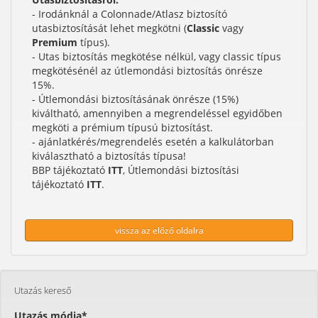
- Irodánknál a Colonnade/Atlasz biztosító
utasbiztosítását lehet megkötni (
Classic
vagy
Premium
típus).
- Utas biztosítás megkötése nélkül, vagy classic típus
megkötésénél az útlemondási biztosítás önrésze
15%.
- Útlemondási biztosításának önrésze (15%)
kiváltható, amennyiben a megrendeléssel egyidőben
megköti a prémium típusú biztosítást.
- ajánlatkérés/megrendelés esetén a kalkulátorban
kiválasztható a biztosítás típusa!
BBP tájékoztató
ITT
, Útlemondási biztosítási
tájékoztató
ITT
.
vissza az előző oldalra
Utazás kereső
Utazás módja*