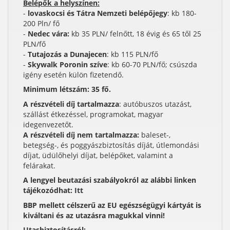
Belépők a helyszínen:
-
lovaskocsi és Tátra Nemzeti belépőjegy
: kb 180-
200 Pln/ fő
-
Nedec vára:
kb 35 PLN/ felnőtt, 18 évig és 65 től 25
PLN/fő
-
Tutajozás a Dunajecen
: kb 115 PLN/fő
-
Skywalk Poronin szíve
: kb 60-70 PLN/fő; csúszda
igény esetén külön fizetendő.
Minimum létszám: 35 fő.
A részvételi díj tartalmazza
: autóbuszos utazást,
szállást étkezéssel, programokat, magyar
idegenvezetőt.
A részvételi díj nem tartalmazza:
baleset-,
betegség-, és poggyászbiztosítás díját, útlemondási
díjat, üdülőhelyi díjat, belépőket, valamint a
felárakat.
A lengyel beutazási szabályokról az alábbi linken
tájékozódhat:
Itt
BBP mellett célszerű az EU egészségügyi kártyát is
kiváltani és az utazásra magukkal vinni!
Utasbiztosításról: