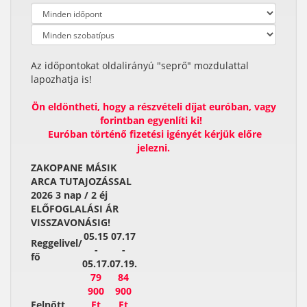
Az időpontokat oldalirányú "seprő" mozdulattal
lapozhatja is!
Ön eldöntheti, hogy a részvételi díjat euróban, vagy
forintban egyenlíti ki!
Euróban történő fizetési igényét kérjük előre
jelezni.
ZAKOPANE MÁSIK
ARCA TUTAJOZÁSSAL
2026 3 nap / 2 éj
ELŐFOGLALÁSI ÁR
VISSZAVONÁSIG!
05.15
07.17
Reggelivel/
-
-
fő
05.17.
07.19.
79
84
900
900
Felnőtt
Ft
Ft