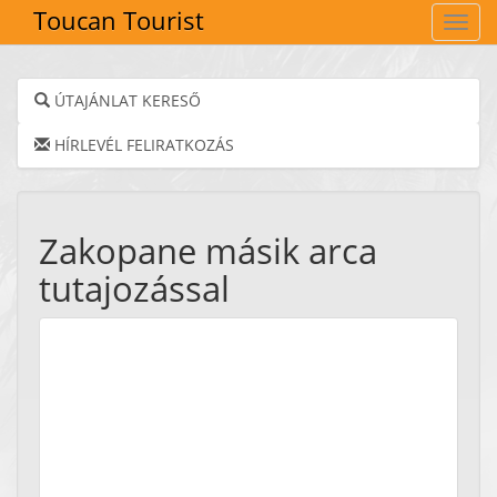
Toucan Tourist
Navig
ÚTAJÁNLAT KERESŐ
HÍRLEVÉL FELIRATKOZÁS
Zakopane másik arca
tutajozással