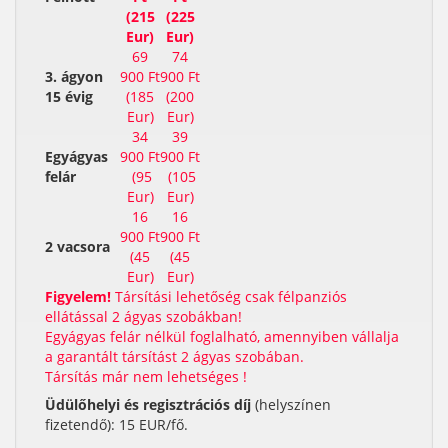
(215
(225
Eur)
Eur)
69
74
3. ágyon
900 Ft
900 Ft
15 évig
(185
(200
Eur)
Eur)
34
39
Egyágyas
900 Ft
900 Ft
felár
(95
(105
Eur)
Eur)
16
16
900 Ft
900 Ft
2 vacsora
(45
(45
Eur)
Eur)
Figyelem!
Társítási lehetőség csak félpanziós
ellátással 2 ágyas szobákban!
Egyágyas felár nélkül foglalható, amennyiben vállalja
a garantált társítást 2 ágyas szobában.
Társítás már nem lehetséges !
Üdülőhelyi és regisztrációs díj
(helyszínen
fizetendő): 15 EUR/fő.