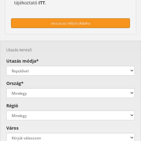
tájékoztató
ITT
.
vissza az előző oldalra
Utazás kereső
Utazás módja*
Ország*
Régió
Város