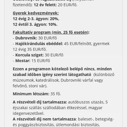
fizetendő):
12 év felett:
20 EUR/fő.
Gyerek kedvezmények:
12 évig 2-3. ágyon: 20%,
12 évtől 3. ágyon: 10%.
Fakultatív program (min. 25 fő esetén)
:
-
Dubrovnik:
30 EUR/fő
-
Hajókirándulás ebéddel:
45 EUR/felnőtt, gyermek
12 évig 35 EUR/fő.
-
Korcula sziget:
30 EUR/fő
-
Mostar:
15 EUR/fő
Ezzen a programon kötelező belépő nincs, minden
szabad időben igény szerint látogatható
(különböző
múzeumok, katedrálisok, Dubrovniki várfal vagy
felvőnő, stoni vár).
Minimum létszám:
35 fő.
A részvételi díj tartalmazza:
autóbuszos utazás, 5
éjszakai szállás szállodában étkezéssel, magyar
idegenvezetővel.
A részvételi díj nem tartalmazza
: baleset-, betegség-
és poggyászbiztosítás, útlemondási biztosítás,