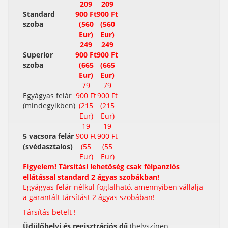
209
209
Standard
900 Ft
900 Ft
szoba
(560
(560
Eur)
Eur)
249
249
Superior
900 Ft
900 Ft
szoba
(665
(665
Eur)
Eur)
79
79
Egyágyas felár
900 Ft
900 Ft
(mindegyikben)
(215
(215
Eur)
Eur)
19
19
5 vacsora felár
900 Ft
900 Ft
(svédasztalos)
(55
(55
Eur)
Eur)
Figyelem! Társítási lehetőség csak félpanziós
ellátással standard 2 ágyas szobákban!
Egyágyas felár nélkül foglalható, amennyiben vállalja
a garantált társítást 2 ágyas szobában!
Társítás betelt !
Üdülőhelyi és regisztrációs díj
(helyszínen