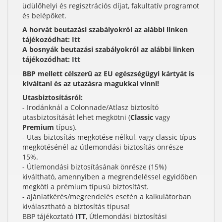
üdülőhelyi és regisztrációs díjat, fakultatív programot
és belépőket.
A horvát beutazási szabályokról az alábbi linken
tájékozódhat:
Itt
A bosnyák beutazási szabályokról az alábbi linken
tájékozódhat:
Itt
BBP mellett célszerű az EU egészségügyi kártyát is
kiváltani és az utazásra magukkal vinni!
Utasbiztosításról:
- Irodánknál a Colonnade/Atlasz biztosító
utasbiztosítását lehet megkötni (
Classic
vagy
Premium
típus).
- Utas biztosítás megkötése nélkül, vagy classic típus
megkötésénél az útlemondási biztosítás önrésze
15%.
- Útlemondási biztosításának önrésze (15%)
kiváltható, amennyiben a megrendeléssel egyidőben
megköti a prémium típusú biztosítást.
- ajánlatkérés/megrendelés esetén a kalkulátorban
kiválasztható a biztosítás típusa!
BBP tájékoztató
ITT
, Útlemondási biztosítási