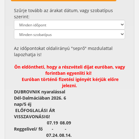
Szűrje tovább az árakat dátum, vagy szobatípus
szerint:
Az időpontokat oldalirányú "seprő" mozdulattal
lapozhatja is!
Ön eldöntheti, hogy a részvételi díjat euróban, vagy
forintban egyenlíti ki!
Euróban történő fizetési igényét kérjük előre
jelezni.
DUBROVNIK nyaralással
Dél-Dalmáciában 2026. 6
nap/5 éj
ELŐFOGLALÁSI ÁR
VISSZAVONÁSIG!
07.19
08.09
Reggelivel/ fő
-
-
07.24.
08.14.