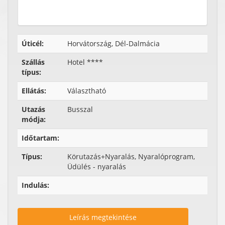
Úticél:
Horvátország, Dél-Dalmácia
Szállás
Hotel ****
típus:
Ellátás:
Választható
Utazás
Busszal
módja:
Időtartam:
Típus:
Körutazás+Nyaralás, Nyaralóprogram,
Üdülés - nyaralás
Indulás:
Leírás megtekintése