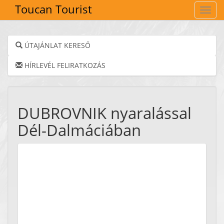
Toucan Tourist
Navig
ÚTAJÁNLAT KERESŐ
HÍRLEVÉL FELIRATKOZÁS
DUBROVNIK nyaralással
Dél-Dalmáciában