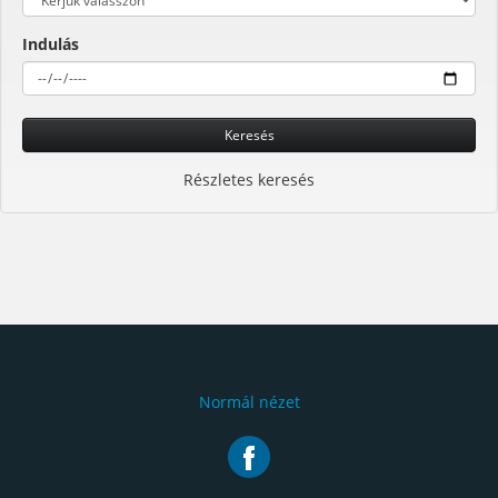
Indulás
Keresés
Részletes keresés
Normál nézet