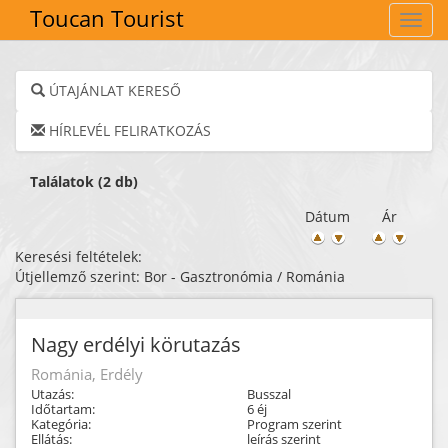
Toucan Tourist
Navig
ÚTAJÁNLAT KERESŐ
HÍRLEVÉL FELIRATKOZÁS
Találatok (2 db)
Dátum
Ár
Keresési feltételek:
Útjellemző szerint: Bor - Gasztronómia / Románia
Nagy erdélyi körutazás
Románia, Erdély
Utazás:
Busszal
Időtartam:
6 éj
Kategória:
Program szerint
Ellátás:
leírás szerint