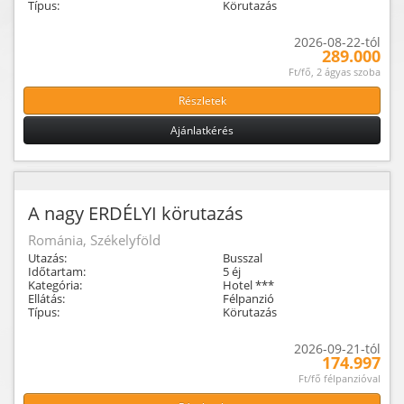
Típus:
Körutazás
2026-08-22-tól
289.000
Ft/fő, 2 ágyas szoba
Részletek
Ajánlatkérés
A nagy ERDÉLYI körutazás
Románia, Székelyföld
Utazás:
Busszal
Időtartam:
5 éj
Kategória:
Hotel ***
Ellátás:
Félpanzió
Típus:
Körutazás
2026-09-21-tól
174.997
Ft/fő félpanzióval