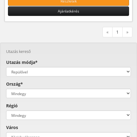
Részletek
Ajánlatkérés
«
1
»
Utazás kereső
Utazás módja*
Ország*
Régió
Város