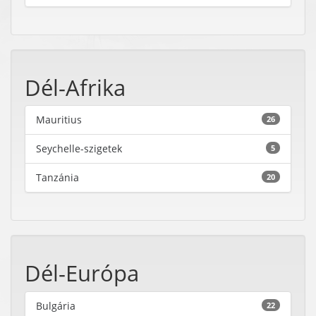
Dél-Afrika
Mauritius
26
Seychelle-szigetek
5
Tanzánia
20
Dél-Európa
Bulgária
22