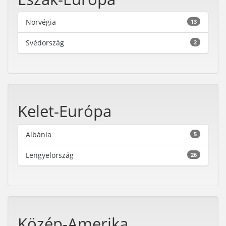
Norvégia
13
Svédország
2
Kelet-Európa
Albánia
5
Lengyelország
26
Közép-Amerika