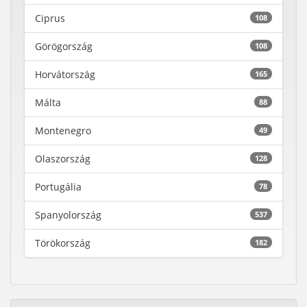
Ciprus
108
Görögország
108
Horvátország
165
Málta
88
Montenegro
49
Olaszország
128
Portugália
78
Spanyolország
537
Törökország
182