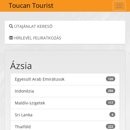
Toucan Tourist
Navig
ÚTAJÁNLAT KERESŐ
HÍRLEVÉL FELIRATKOZÁS
Ázsia
Egyesült Arab Emirátusok
120
Indonézia
255
Maldív-szigetek
117
Sri Lanka
4
Thaiföld
222