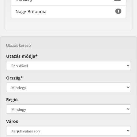
Nagy-Britannia
1
Utazás kereső
Utazás módja*
Ország*
Régió
Város