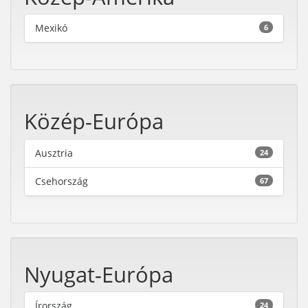
Mexikó
6
Közép-Európa
Ausztria
24
Csehország
67
Nyugat-Európa
Írország
24