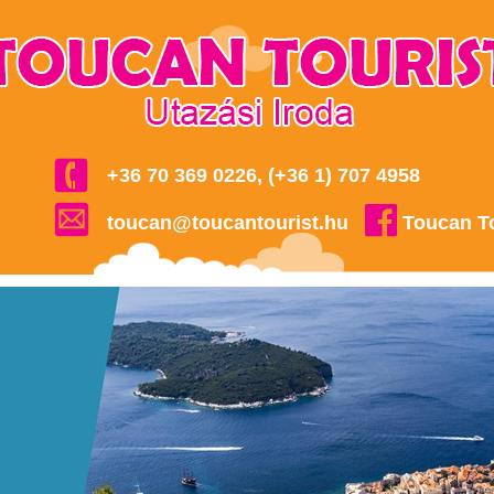
+36 70 369 0226, (+36 1) 707 4958
toucan@toucantourist.hu
Toucan T