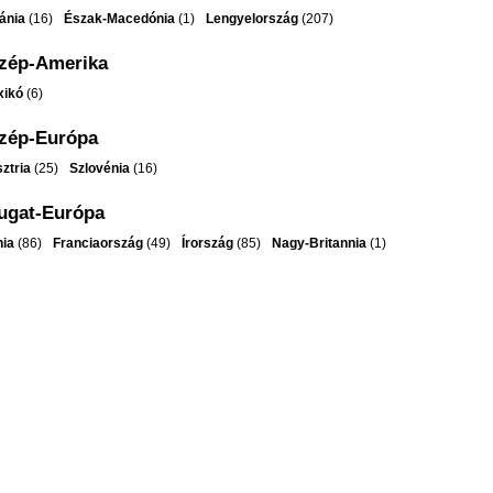
ánia
(16)
Észak-Macedónia
(1)
Lengyelország
(207)
zép-Amerika
xikó
(6)
zép-Európa
ztria
(25)
Szlovénia
(16)
ugat-Európa
ia
(86)
Franciaország
(49)
Írország
(85)
Nagy-Britannia
(1)