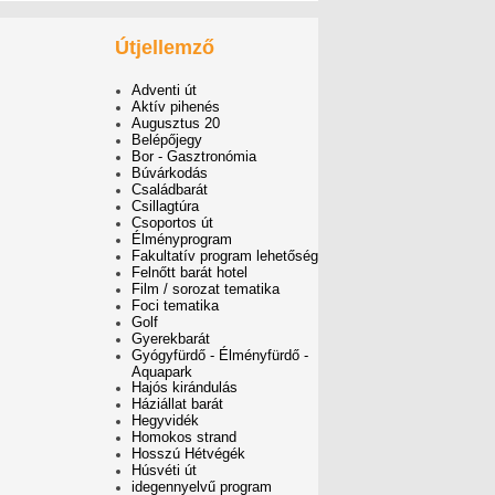
Útjellemző
Adventi út
Aktív pihenés
Augusztus 20
Belépőjegy
Bor - Gasztronómia
Búvárkodás
Családbarát
Csillagtúra
Csoportos út
Élményprogram
Fakultatív program lehetőség
Felnőtt barát hotel
Film / sorozat tematika
Foci tematika
Golf
Gyerekbarát
Gyógyfürdő - Élményfürdő -
Aquapark
Hajós kirándulás
Háziállat barát
Hegyvidék
Homokos strand
Hosszú Hétvégék
Húsvéti út
idegennyelvű program