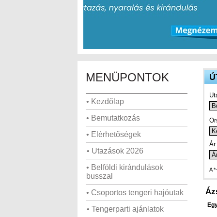
MENÜPONTOK
Ú
Ut
• Kezdőlap
• Bemutatkozás
Or
• Elérhetőségek
Ár 
• Utazások 2026
• Belföldi kirándulások
A *
busszal
Áz
• Csoportos tengeri hajóutak
Egy
• Tengerparti ajánlatok