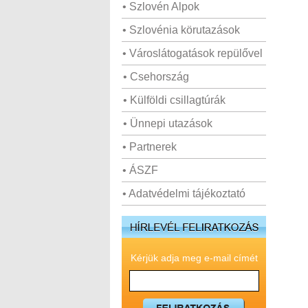
• Szlovén Alpok
• Szlovénia körutazások
• Városlátogatások repülővel
• Csehország
• Külföldi csillagtúrák
• Ünnepi utazások
• Partnerek
• ÁSZF
• Adatvédelmi tájékoztató
Kérjük adja meg e-mail címét