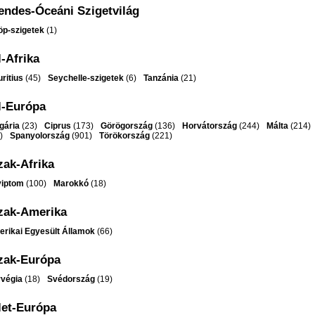
endes-Óceáni Szigetvilág
öp-szigetek
(1)
-Afrika
ritius
(45)
Seychelle-szigetek
(6)
Tanzánia
(21)
l-Európa
gária
(23)
Ciprus
(173)
Görögország
(136)
Horvátország
(244)
Málta
(214)
9)
Spanyolország
(901)
Törökország
(221)
zak-Afrika
yiptom
(100)
Marokkó
(18)
zak-Amerika
rikai Egyesült Államok
(66)
zak-Európa
végia
(18)
Svédország
(19)
let-Európa