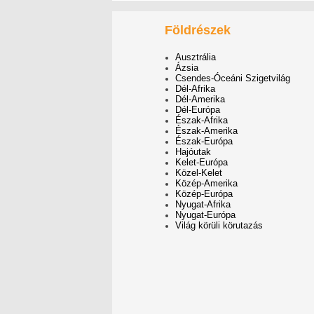
Földrészek
Ausztrália
Ázsia
Csendes-Óceáni Szigetvilág
Dél-Afrika
Dél-Amerika
Dél-Európa
Észak-Afrika
Észak-Amerika
Észak-Európa
Hajóutak
Kelet-Európa
Közel-Kelet
Közép-Amerika
Közép-Európa
Nyugat-Afrika
Nyugat-Európa
Világ körüli körutazás