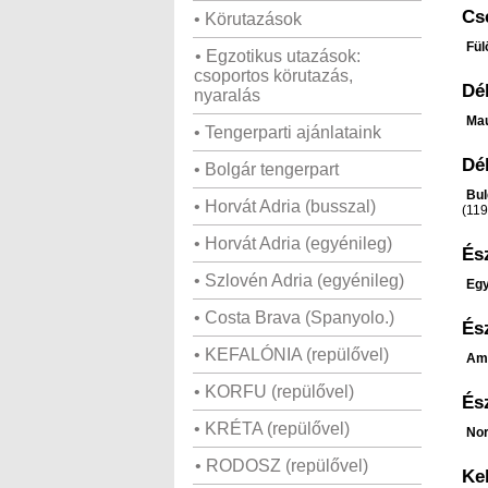
Cs
• Körutazások
Fül
• Egzotikus utazások:
csoportos körutazás,
Dél
nyaralás
Mau
• Tengerparti ajánlataink
Dé
• Bolgár tengerpart
Bul
• Horvát Adria (busszal)
(11
• Horvát Adria (egyénileg)
És
• Szlovén Adria (egyénileg)
Eg
• Costa Brava (Spanyolo.)
És
• KEFALÓNIA (repülővel)
Ame
• KORFU (repülővel)
És
• KRÉTA (repülővel)
Nor
• RODOSZ (repülővel)
Ke