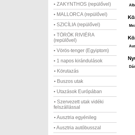
• ZAKYNTHOS (repülővel)
Alb
• MALLORCA (repülővel)
Kö
• SZICÍLIA (repülővel)
Me
• TÖRÖK RIVIÉRA
Kö
(repülővel)
Aus
• Vörös-tenger (Egyiptom)
Ny
• 1 napos kirándulások
Dán
• Körutazás
• Buszos utak
• Utazások Európában
• Szervezett utak vidéki
felszállással
• Ausztria egyénileg
• Ausztria autóbusszal