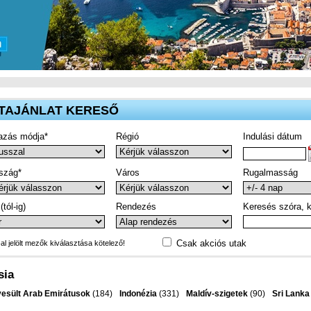
TAJÁNLAT KERESŐ
azás módja*
Régió
Indulási dátum
szág*
Város
Rugalmasság
(tól-ig)
Rendezés
Keresés szóra, k
Csak akciós utak
-al jelölt mezők kiválasztása kötelező!
sia
esült Arab Emirátusok
(184)
Indonézia
(331)
Maldív-szigetek
(90)
Sri Lanka