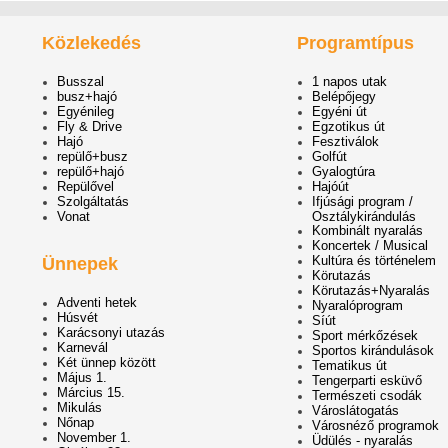
Közlekedés
Programtípus
Busszal
1 napos utak
busz+hajó
Belépőjegy
Egyénileg
Egyéni út
Fly & Drive
Egzotikus út
Hajó
Fesztiválok
repülő+busz
Golfút
repülő+hajó
Gyalogtúra
Repülővel
Hajóút
Szolgáltatás
Ifjúsági program /
Vonat
Osztálykirándulás
Kombinált nyaralás
Koncertek / Musical
Kultúra és történelem
Ünnepek
Körutazás
Körutazás+Nyaralás
Adventi hetek
Nyaralóprogram
Húsvét
Síút
Karácsonyi utazás
Sport mérkőzések
Karnevál
Sportos kirándulások
Két ünnep között
Tematikus út
Május 1.
Tengerparti esküvő
Március 15.
Természeti csodák
Mikulás
Városlátogatás
Nőnap
Városnéző programok
November 1.
Üdülés - nyaralás