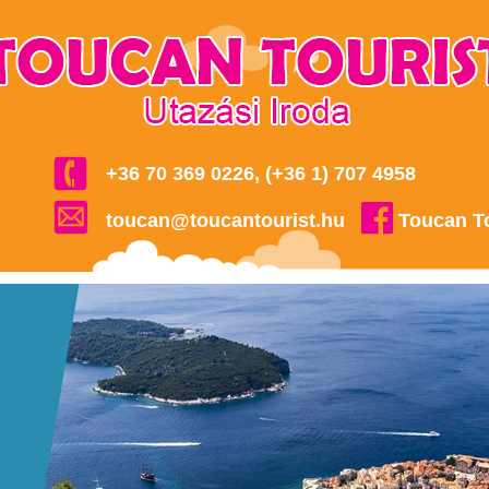
+36 70 369 0226, (+36 1) 707 4958
toucan@toucantourist.hu
Toucan T