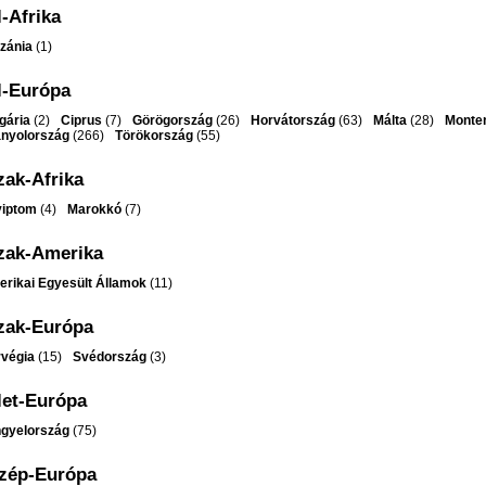
-Afrika
zánia
(1)
l-Európa
gária
(2)
Ciprus
(7)
Görögország
(26)
Horvátország
(63)
Málta
(28)
Monte
nyolország
(266)
Törökország
(55)
zak-Afrika
yiptom
(4)
Marokkó
(7)
zak-Amerika
rikai Egyesült Államok
(11)
zak-Európa
végia
(15)
Svédország
(3)
let-Európa
gyelország
(75)
zép-Európa