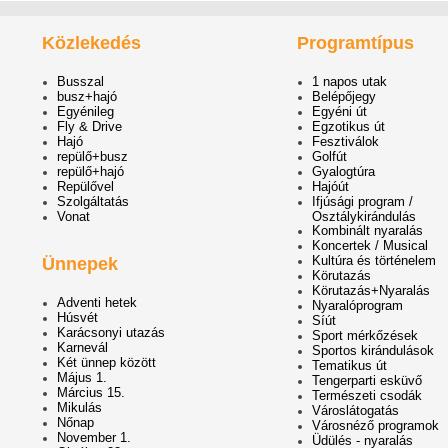
Közlekedés
Programtípus
Busszal
1 napos utak
busz+hajó
Belépőjegy
Egyénileg
Egyéni út
Fly & Drive
Egzotikus út
Hajó
Fesztiválok
repülő+busz
Golfút
repülő+hajó
Gyalogtúra
Repülővel
Hajóút
Szolgáltatás
Ifjúsági program /
Vonat
Osztálykirándulás
Kombinált nyaralás
Koncertek / Musical
Kultúra és történelem
Ünnepek
Körutazás
Körutazás+Nyaralás
Adventi hetek
Nyaralóprogram
Húsvét
Síút
Karácsonyi utazás
Sport mérkőzések
Karnevál
Sportos kirándulások
Két ünnep között
Tematikus út
Május 1.
Tengerparti esküvő
Március 15.
Természeti csodák
Mikulás
Városlátogatás
Nőnap
Városnéző programok
November 1.
Üdülés - nyaralás