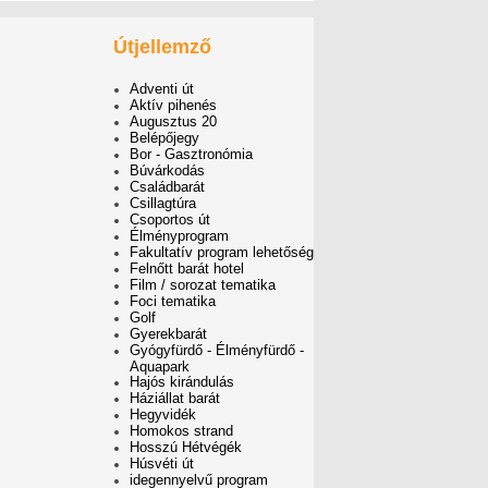
Útjellemző
Adventi út
Aktív pihenés
Augusztus 20
Belépőjegy
Bor - Gasztronómia
Búvárkodás
Családbarát
Csillagtúra
Csoportos út
Élményprogram
Fakultatív program lehetőség
Felnőtt barát hotel
Film / sorozat tematika
Foci tematika
Golf
Gyerekbarát
Gyógyfürdő - Élményfürdő -
Aquapark
Hajós kirándulás
Háziállat barát
Hegyvidék
Homokos strand
Hosszú Hétvégék
Húsvéti út
idegennyelvű program