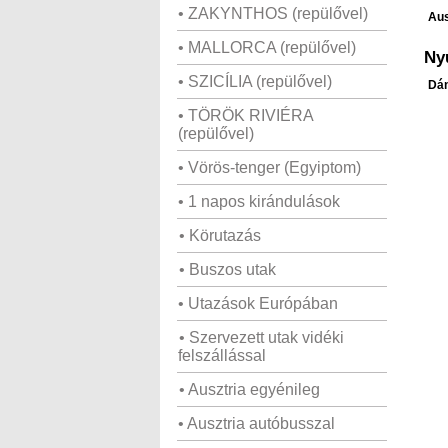
• ZAKYNTHOS (repülővel)
Aus
• MALLORCA (repülővel)
Ny
• SZICÍLIA (repülővel)
Dán
• TÖRÖK RIVIÉRA
(repülővel)
• Vörös-tenger (Egyiptom)
• 1 napos kirándulások
• Körutazás
• Buszos utak
• Utazások Európában
• Szervezett utak vidéki
felszállással
• Ausztria egyénileg
• Ausztria autóbusszal