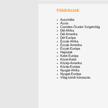
Földrészek
Ausztrália
Ázsia
Csendes-Óceáni Szigetvilág
Dél-Afrika
Dél-Amerika
Dél-Európa
Észak-Afrika
Észak-Amerika
Észak-Európa
Hajóutak
Kelet-Európa
Közel-Kelet
Közép-Amerika
Közép-Európa
Nyugat-Afrika
Nyugat-Európa
Világ körüli körutazás