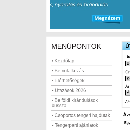
MENÜPONTOK
Ú
Ut
• Kezdőlap
• Bemutatkozás
Or
• Elérhetőségek
Ár 
• Utazások 2026
• Belföldi kirándulások
A *
busszal
Áz
• Csoportos tengeri hajóutak
Egy
• Tengerparti ajánlatok