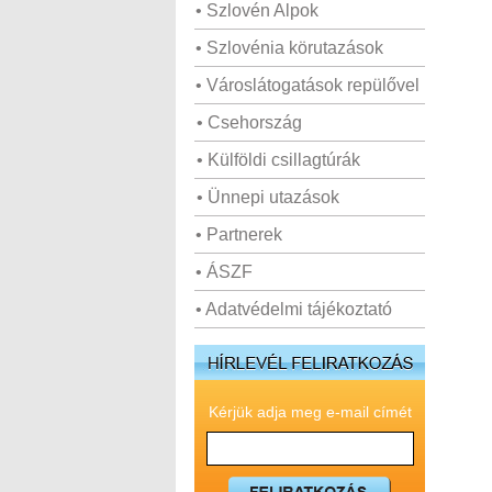
• Szlovén Alpok
• Szlovénia körutazások
• Városlátogatások repülővel
• Csehország
• Külföldi csillagtúrák
• Ünnepi utazások
• Partnerek
• ÁSZF
• Adatvédelmi tájékoztató
Kérjük adja meg e-mail címét