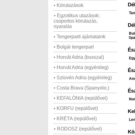
Dél
• Körutazások
Tan
• Egzotikus utazások:
csoportos körutazás,
Dé
nyaralás
Bul
• Tengerparti ajánlataink
Spa
• Bolgár tengerpart
És
• Horvát Adria (busszal)
Eg
• Horvát Adria (egyénileg)
És
• Szlovén Adria (egyénileg)
Ame
• Costa Brava (Spanyolo.)
És
• KEFALÓNIA (repülővel)
Nor
• KORFU (repülővel)
Ke
• KRÉTA (repülővel)
Len
• RODOSZ (repülővel)
Kö