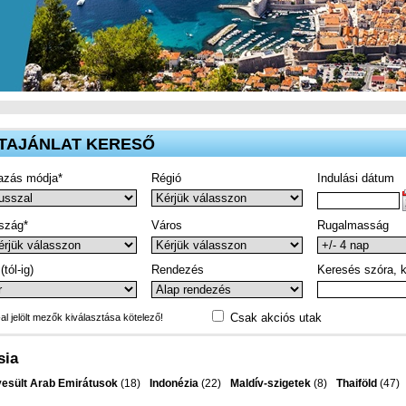
TAJÁNLAT KERESŐ
azás módja*
Régió
Indulási dátum
szág*
Város
Rugalmasság
(tól-ig)
Rendezés
Keresés szóra, k
Csak akciós utak
-al jelölt mezők kiválasztása kötelező!
sia
esült Arab Emirátusok
(18)
Indonézia
(22)
Maldív-szigetek
(8)
Thaiföld
(47)