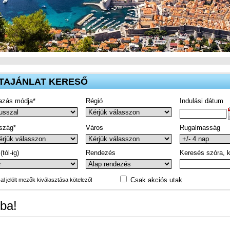
TAJÁNLAT KERESŐ
azás módja*
Régió
Indulási dátum
szág*
Város
Rugalmasság
(tól-ig)
Rendezés
Keresés szóra, k
Csak akciós utak
-al jelölt mezők kiválasztása kötelező!
ba!