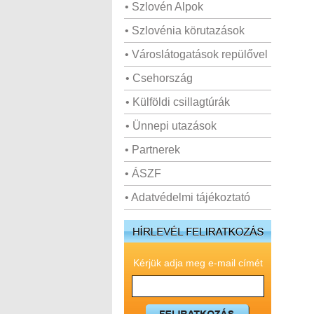
• Szlovén Alpok
• Szlovénia körutazások
• Városlátogatások repülővel
• Csehország
• Külföldi csillagtúrák
• Ünnepi utazások
• Partnerek
• ÁSZF
• Adatvédelmi tájékoztató
Kérjük adja meg e-mail címét