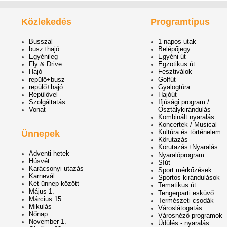
Közlekedés
Programtípus
Busszal
1 napos utak
busz+hajó
Belépőjegy
Egyénileg
Egyéni út
Fly & Drive
Egzotikus út
Hajó
Fesztiválok
repülő+busz
Golfút
repülő+hajó
Gyalogtúra
Repülővel
Hajóút
Szolgáltatás
Ifjúsági program /
Vonat
Osztálykirándulás
Kombinált nyaralás
Koncertek / Musical
Kultúra és történelem
Ünnepek
Körutazás
Körutazás+Nyaralás
Adventi hetek
Nyaralóprogram
Húsvét
Síút
Karácsonyi utazás
Sport mérkőzések
Karnevál
Sportos kirándulások
Két ünnep között
Tematikus út
Május 1.
Tengerparti esküvő
Március 15.
Természeti csodák
Mikulás
Városlátogatás
Nőnap
Városnéző programok
November 1.
Üdülés - nyaralás