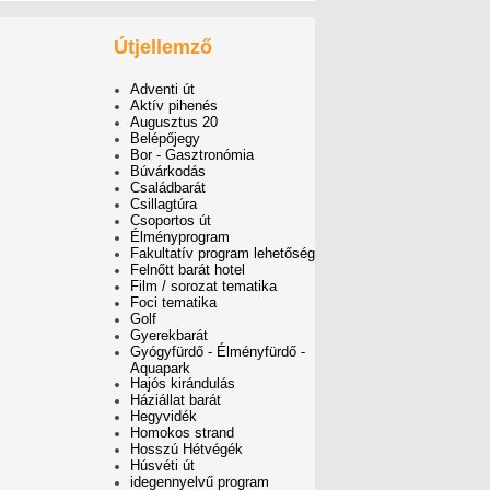
Útjellemző
Adventi út
Aktív pihenés
Augusztus 20
Belépőjegy
Bor - Gasztronómia
Búvárkodás
Családbarát
Csillagtúra
Csoportos út
Élményprogram
Fakultatív program lehetőség
Felnőtt barát hotel
Film / sorozat tematika
Foci tematika
Golf
Gyerekbarát
Gyógyfürdő - Élményfürdő -
Aquapark
Hajós kirándulás
Háziállat barát
Hegyvidék
Homokos strand
Hosszú Hétvégék
Húsvéti út
idegennyelvű program