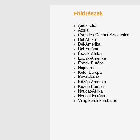
Földrészek
Ausztrália
Ázsia
Csendes-Óceáni Szigetvilág
Dél-Afrika
Dél-Amerika
Dél-Európa
Észak-Afrika
Észak-Amerika
Észak-Európa
Hajóutak
Kelet-Európa
Közel-Kelet
Közép-Amerika
Közép-Európa
Nyugat-Afrika
Nyugat-Európa
Világ körüli körutazás