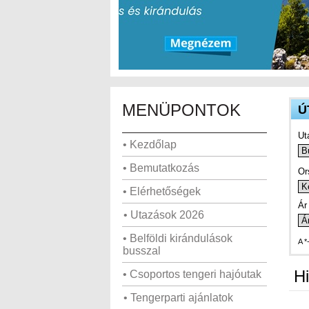
MENÜPONTOK
Ú
Ut
• Kezdőlap
• Bemutatkozás
Or
• Elérhetőségek
Ár 
• Utazások 2026
• Belföldi kirándulások
A *
busszal
Hi
• Csoportos tengeri hajóutak
• Tengerparti ajánlatok