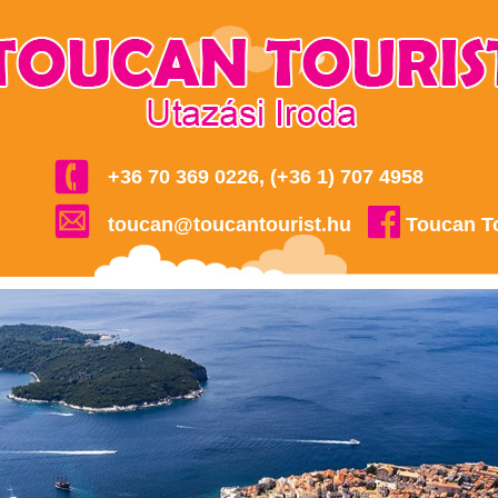
+36 70 369 0226, (+36 1) 707 4958
toucan@toucantourist.hu
Toucan T