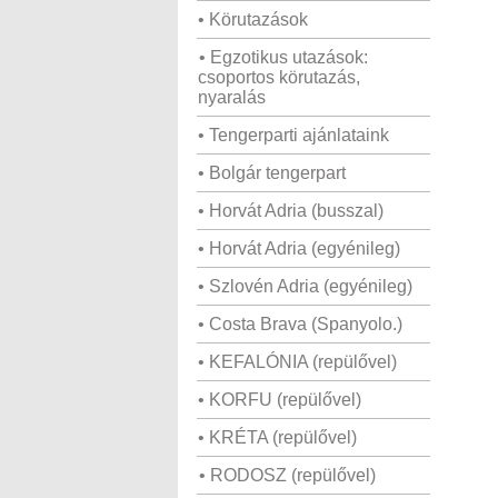
• Körutazások
• Egzotikus utazások:
csoportos körutazás,
nyaralás
• Tengerparti ajánlataink
• Bolgár tengerpart
• Horvát Adria (busszal)
• Horvát Adria (egyénileg)
• Szlovén Adria (egyénileg)
• Costa Brava (Spanyolo.)
• KEFALÓNIA (repülővel)
• KORFU (repülővel)
• KRÉTA (repülővel)
• RODOSZ (repülővel)