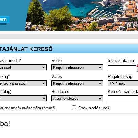
TAJÁNLAT KERESŐ
azás módja*
Régió
Indulási dátum
szág*
Város
Rugalmasság
(tól-ig)
Rendezés
Keresés szóra, k
Csak akciós utak
-al jelölt mezők kiválasztása kötelező!
ba!