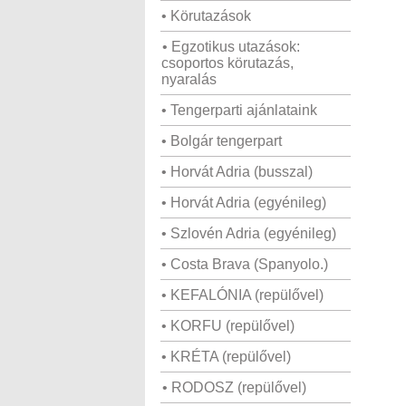
• Körutazások
• Egzotikus utazások:
csoportos körutazás,
nyaralás
• Tengerparti ajánlataink
• Bolgár tengerpart
• Horvát Adria (busszal)
• Horvát Adria (egyénileg)
• Szlovén Adria (egyénileg)
• Costa Brava (Spanyolo.)
• KEFALÓNIA (repülővel)
• KORFU (repülővel)
• KRÉTA (repülővel)
• RODOSZ (repülővel)