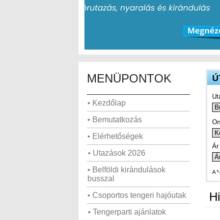
MENÜPONTOK
Ú
Ut
• Kezdőlap
• Bemutatkozás
Or
• Elérhetőségek
Ár 
• Utazások 2026
• Belföldi kirándulások
A *
busszal
Hi
• Csoportos tengeri hajóutak
• Tengerparti ajánlatok