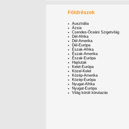
Földrészek
Ausztrália
Ázsia
Csendes-Óceáni Szigetvilág
Dél-Afrika
Dél-Amerika
Dél-Európa
Észak-Afrika
Észak-Amerika
Észak-Európa
Hajóutak
Kelet-Európa
Közel-Kelet
Közép-Amerika
Közép-Európa
Nyugat-Afrika
Nyugat-Európa
Világ körüli körutazás