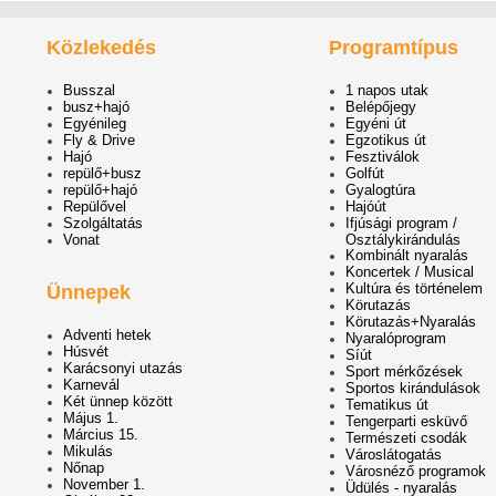
Közlekedés
Programtípus
Busszal
1 napos utak
busz+hajó
Belépőjegy
Egyénileg
Egyéni út
Fly & Drive
Egzotikus út
Hajó
Fesztiválok
repülő+busz
Golfút
repülő+hajó
Gyalogtúra
Repülővel
Hajóút
Szolgáltatás
Ifjúsági program /
Vonat
Osztálykirándulás
Kombinált nyaralás
Koncertek / Musical
Kultúra és történelem
Ünnepek
Körutazás
Körutazás+Nyaralás
Adventi hetek
Nyaralóprogram
Húsvét
Síút
Karácsonyi utazás
Sport mérkőzések
Karnevál
Sportos kirándulások
Két ünnep között
Tematikus út
Május 1.
Tengerparti esküvő
Március 15.
Természeti csodák
Mikulás
Városlátogatás
Nőnap
Városnéző programok
November 1.
Üdülés - nyaralás