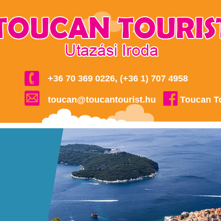
+36 70 369 0226, (+36 1) 707 4958
toucan@toucantourist.hu
Toucan T