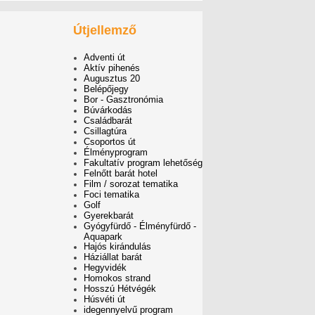
Útjellemző
Adventi út
Aktív pihenés
Augusztus 20
Belépőjegy
Bor - Gasztronómia
Búvárkodás
Családbarát
Csillagtúra
Csoportos út
Élményprogram
Fakultatív program lehetőség
Felnőtt barát hotel
Film / sorozat tematika
Foci tematika
Golf
Gyerekbarát
Gyógyfürdő - Élményfürdő -
Aquapark
Hajós kirándulás
Háziállat barát
Hegyvidék
Homokos strand
Hosszú Hétvégék
Húsvéti út
idegennyelvű program