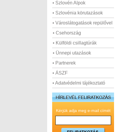
• Szlovén Alpok
• Szlovénia körutazások
• Városlátogatások repülővel
• Csehország
• Külföldi csillagtúrák
• Ünnepi utazások
• Partnerek
• ÁSZF
• Adatvédelmi tájékoztató
Kérjük adja meg e-mail címét