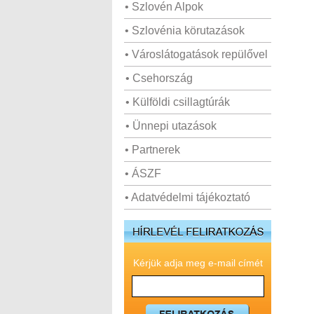
• Szlovén Alpok
• Szlovénia körutazások
• Városlátogatások repülővel
• Csehország
• Külföldi csillagtúrák
• Ünnepi utazások
• Partnerek
• ÁSZF
• Adatvédelmi tájékoztató
Kérjük adja meg e-mail címét