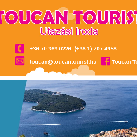
+36 70 369 0226, (+36 1) 707 4958
toucan@toucantourist.hu
Toucan T