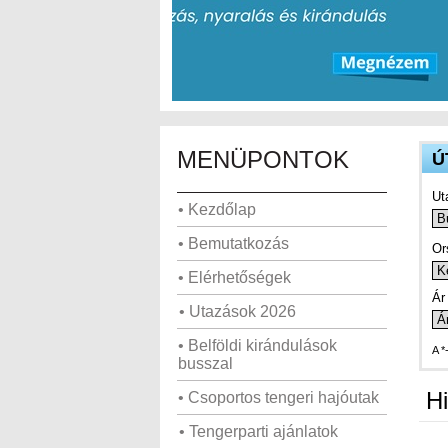
MENÜPONTOK
Ú
Ut
• Kezdőlap
• Bemutatkozás
Or
• Elérhetőségek
Ár 
• Utazások 2026
• Belföldi kirándulások
A *
busszal
Hi
• Csoportos tengeri hajóutak
• Tengerparti ajánlatok