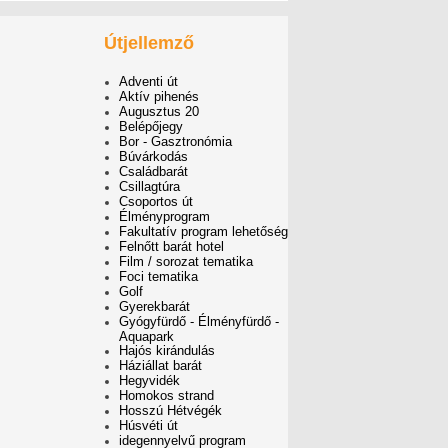
Útjellemző
Adventi út
Aktív pihenés
Augusztus 20
Belépőjegy
Bor - Gasztronómia
Búvárkodás
Családbarát
Csillagtúra
Csoportos út
Élményprogram
Fakultatív program lehetőség
Felnőtt barát hotel
Film / sorozat tematika
Foci tematika
Golf
Gyerekbarát
Gyógyfürdő - Élményfürdő -
Aquapark
Hajós kirándulás
Háziállat barát
Hegyvidék
Homokos strand
Hosszú Hétvégék
Húsvéti út
idegennyelvű program