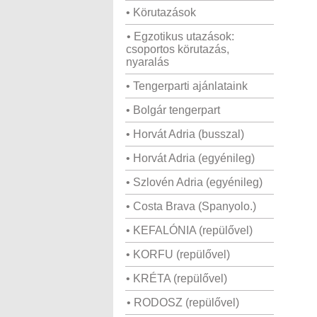
• Körutazások
• Egzotikus utazások:
csoportos körutazás,
nyaralás
• Tengerparti ajánlataink
• Bolgár tengerpart
• Horvát Adria (busszal)
• Horvát Adria (egyénileg)
• Szlovén Adria (egyénileg)
• Costa Brava (Spanyolo.)
• KEFALÓNIA (repülővel)
• KORFU (repülővel)
• KRÉTA (repülővel)
• RODOSZ (repülővel)