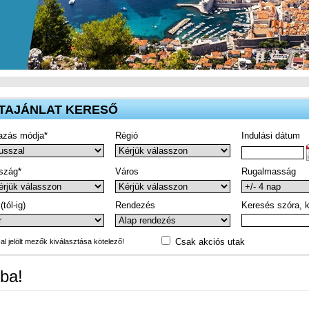
TAJÁNLAT KERESŐ
azás módja*
Régió
Indulási dátum
szág*
Város
Rugalmasság
(tól-ig)
Rendezés
Keresés szóra, k
Csak akciós utak
-al jelölt mezők kiválasztása kötelező!
ba!