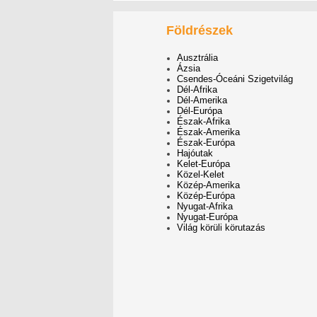
Földrészek
Ausztrália
Ázsia
Csendes-Óceáni Szigetvilág
Dél-Afrika
Dél-Amerika
Dél-Európa
Észak-Afrika
Észak-Amerika
Észak-Európa
Hajóutak
Kelet-Európa
Közel-Kelet
Közép-Amerika
Közép-Európa
Nyugat-Afrika
Nyugat-Európa
Világ körüli körutazás