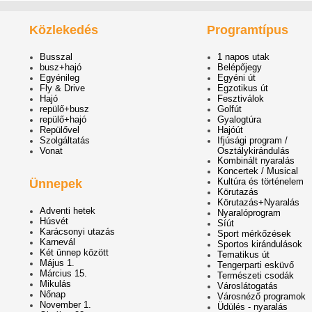
Közlekedés
Programtípus
Busszal
1 napos utak
busz+hajó
Belépőjegy
Egyénileg
Egyéni út
Fly & Drive
Egzotikus út
Hajó
Fesztiválok
repülő+busz
Golfút
repülő+hajó
Gyalogtúra
Repülővel
Hajóút
Szolgáltatás
Ifjúsági program /
Vonat
Osztálykirándulás
Kombinált nyaralás
Koncertek / Musical
Kultúra és történelem
Ünnepek
Körutazás
Körutazás+Nyaralás
Adventi hetek
Nyaralóprogram
Húsvét
Síút
Karácsonyi utazás
Sport mérkőzések
Karnevál
Sportos kirándulások
Két ünnep között
Tematikus út
Május 1.
Tengerparti esküvő
Március 15.
Természeti csodák
Mikulás
Városlátogatás
Nőnap
Városnéző programok
November 1.
Üdülés - nyaralás