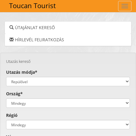
Toucan Tourist
Navig
ÚTAJÁNLAT KERESŐ
HÍRLEVÉL FELIRATKOZÁS
Utazás kereső
Utazás módja*
Ország*
Régió