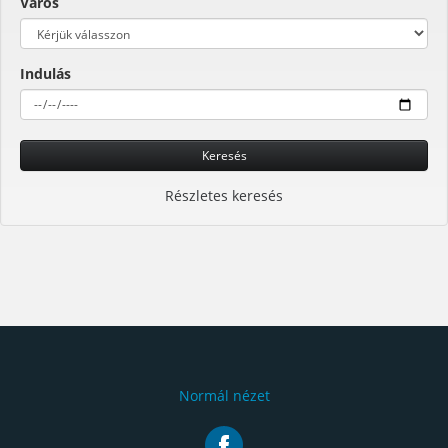
Város
Indulás
Keresés
Részletes keresés
Normál nézet