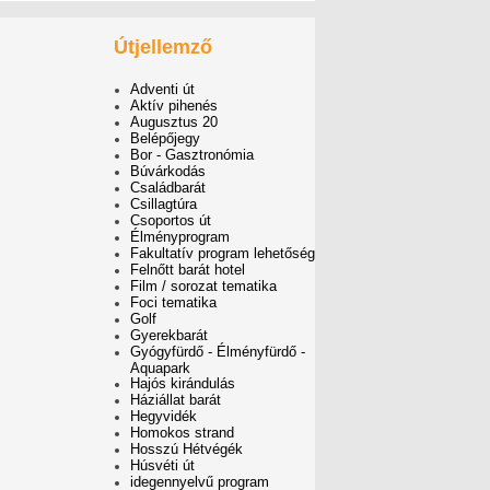
Útjellemző
Adventi út
Aktív pihenés
Augusztus 20
Belépőjegy
Bor - Gasztronómia
Búvárkodás
Családbarát
Csillagtúra
Csoportos út
Élményprogram
Fakultatív program lehetőség
Felnőtt barát hotel
Film / sorozat tematika
Foci tematika
Golf
Gyerekbarát
Gyógyfürdő - Élményfürdő -
Aquapark
Hajós kirándulás
Háziállat barát
Hegyvidék
Homokos strand
Hosszú Hétvégék
Húsvéti út
idegennyelvű program