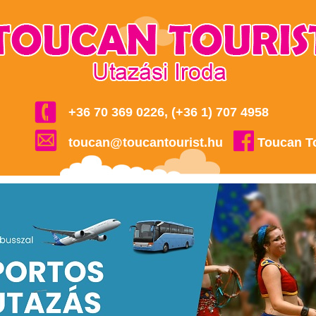
+36 70 369 0226, (+36 1) 707 4958
toucan@toucantourist.hu
Toucan T