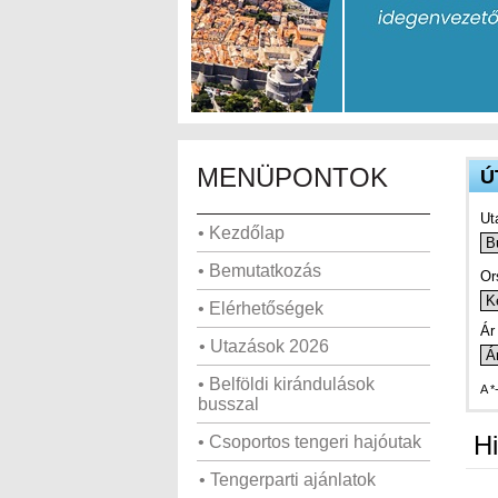
MENÜPONTOK
Ú
Ut
• Kezdőlap
• Bemutatkozás
Or
• Elérhetőségek
Ár 
• Utazások 2026
• Belföldi kirándulások
A *
busszal
Hi
• Csoportos tengeri hajóutak
• Tengerparti ajánlatok