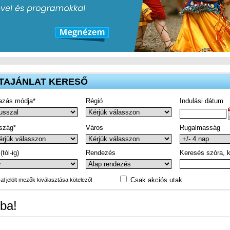
TAJÁNLAT KERESŐ
azás módja*
Régió
Indulási dátum
szág*
Város
Rugalmasság
(tól-ig)
Rendezés
Keresés szóra, k
Csak akciós utak
-al jelölt mezők kiválasztása kötelező!
ba!