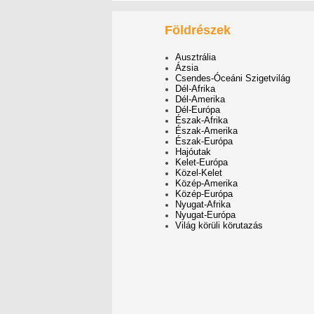
Földrészek
Ausztrália
Ázsia
Csendes-Óceáni Szigetvilág
Dél-Afrika
Dél-Amerika
Dél-Európa
Észak-Afrika
Észak-Amerika
Észak-Európa
Hajóutak
Kelet-Európa
Közel-Kelet
Közép-Amerika
Közép-Európa
Nyugat-Afrika
Nyugat-Európa
Világ körüli körutazás