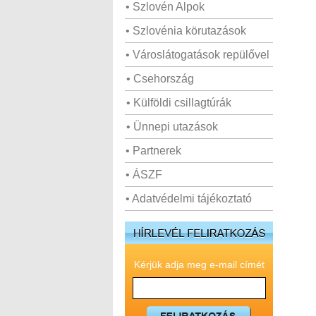
• Szlovén Alpok
• Szlovénia körutazások
• Városlátogatások repülővel
• Csehország
• Külföldi csillagtúrák
• Ünnepi utazások
• Partnerek
• ÁSZF
• Adatvédelmi tájékoztató
Kérjük adja meg e-mail címét