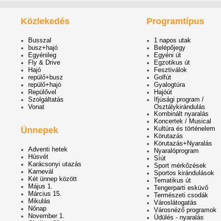
Közlekedés
Programtípus
Busszal
1 napos utak
busz+hajó
Belépőjegy
Egyénileg
Egyéni út
Fly & Drive
Egzotikus út
Hajó
Fesztiválok
repülő+busz
Golfút
repülő+hajó
Gyalogtúra
Repülővel
Hajóút
Szolgáltatás
Ifjúsági program /
Vonat
Osztálykirándulás
Kombinált nyaralás
Koncertek / Musical
Kultúra és történelem
Ünnepek
Körutazás
Körutazás+Nyaralás
Adventi hetek
Nyaralóprogram
Húsvét
Síút
Karácsonyi utazás
Sport mérkőzések
Karnevál
Sportos kirándulások
Két ünnep között
Tematikus út
Május 1.
Tengerparti esküvő
Március 15.
Természeti csodák
Mikulás
Városlátogatás
Nőnap
Városnéző programok
November 1.
Üdülés - nyaralás