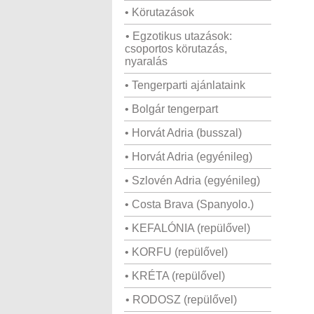
• Körutazások
• Egzotikus utazások:
csoportos körutazás,
nyaralás
• Tengerparti ajánlataink
• Bolgár tengerpart
• Horvát Adria (busszal)
• Horvát Adria (egyénileg)
• Szlovén Adria (egyénileg)
• Costa Brava (Spanyolo.)
• KEFALÓNIA (repülővel)
• KORFU (repülővel)
• KRÉTA (repülővel)
• RODOSZ (repülővel)