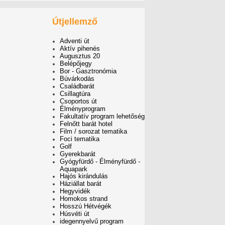
Útjellemző
Adventi út
Aktív pihenés
Augusztus 20
Belépőjegy
Bor - Gasztronómia
Búvárkodás
Családbarát
Csillagtúra
Csoportos út
Élményprogram
Fakultatív program lehetőség
Felnőtt barát hotel
Film / sorozat tematika
Foci tematika
Golf
Gyerekbarát
Gyógyfürdő - Élményfürdő -
Aquapark
Hajós kirándulás
Háziállat barát
Hegyvidék
Homokos strand
Hosszú Hétvégék
Húsvéti út
idegennyelvű program