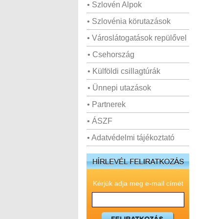
• Szlovén Alpok
• Szlovénia körutazások
• Városlátogatások repülővel
• Csehország
• Külföldi csillagtúrák
• Ünnepi utazások
• Partnerek
• ÁSZF
• Adatvédelmi tájékoztató
Kérjük adja meg e-mail címét