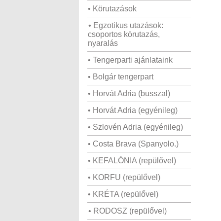
• Körutazások
• Egzotikus utazások:
csoportos körutazás,
nyaralás
• Tengerparti ajánlataink
• Bolgár tengerpart
• Horvát Adria (busszal)
• Horvát Adria (egyénileg)
• Szlovén Adria (egyénileg)
• Costa Brava (Spanyolo.)
• KEFALÓNIA (repülővel)
• KORFU (repülővel)
• KRÉTA (repülővel)
• RODOSZ (repülővel)