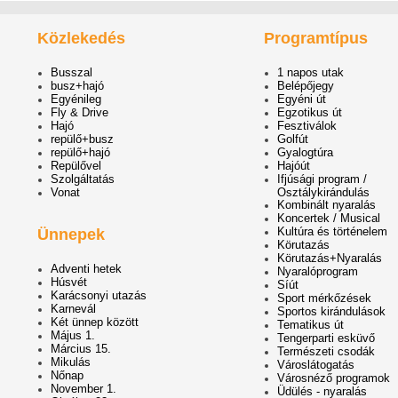
Közlekedés
Programtípus
Busszal
1 napos utak
busz+hajó
Belépőjegy
Egyénileg
Egyéni út
Fly & Drive
Egzotikus út
Hajó
Fesztiválok
repülő+busz
Golfút
repülő+hajó
Gyalogtúra
Repülővel
Hajóút
Szolgáltatás
Ifjúsági program /
Vonat
Osztálykirándulás
Kombinált nyaralás
Koncertek / Musical
Kultúra és történelem
Ünnepek
Körutazás
Körutazás+Nyaralás
Adventi hetek
Nyaralóprogram
Húsvét
Síút
Karácsonyi utazás
Sport mérkőzések
Karnevál
Sportos kirándulások
Két ünnep között
Tematikus út
Május 1.
Tengerparti esküvő
Március 15.
Természeti csodák
Mikulás
Városlátogatás
Nőnap
Városnéző programok
November 1.
Üdülés - nyaralás