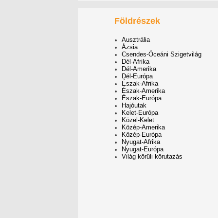
Földrészek
Ausztrália
Ázsia
Csendes-Óceáni Szigetvilág
Dél-Afrika
Dél-Amerika
Dél-Európa
Észak-Afrika
Észak-Amerika
Észak-Európa
Hajóutak
Kelet-Európa
Közel-Kelet
Közép-Amerika
Közép-Európa
Nyugat-Afrika
Nyugat-Európa
Világ körüli körutazás