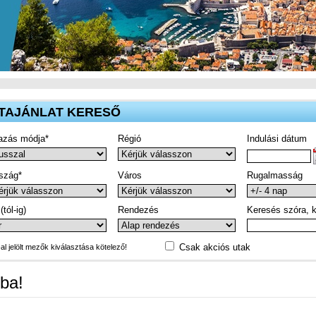
TAJÁNLAT KERESŐ
azás módja*
Régió
Indulási dátum
szág*
Város
Rugalmasság
(tól-ig)
Rendezés
Keresés szóra, k
Csak akciós utak
-al jelölt mezők kiválasztása kötelező!
ba!