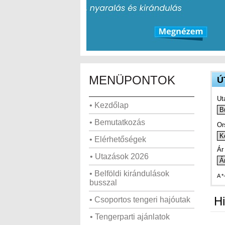
MENÜPONTOK
Ú
Ut
• Kezdőlap
• Bemutatkozás
Or
• Elérhetőségek
Ár 
• Utazások 2026
• Belföldi kirándulások
A *
busszal
Hi
• Csoportos tengeri hajóutak
• Tengerparti ajánlatok