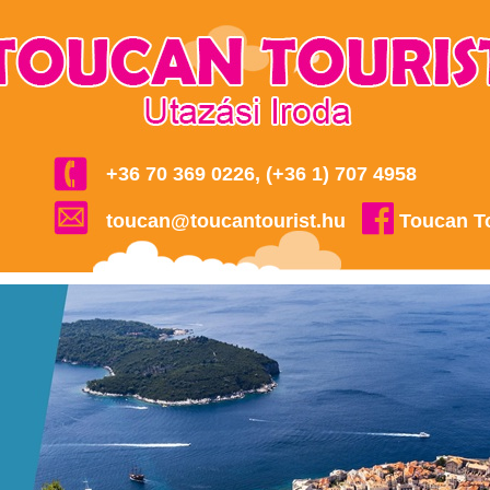
+36 70 369 0226, (+36 1) 707 4958
toucan@toucantourist.hu
Toucan T