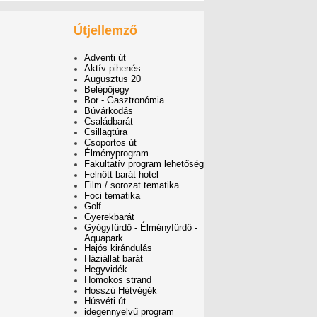
Útjellemző
Adventi út
Aktív pihenés
Augusztus 20
Belépőjegy
Bor - Gasztronómia
Búvárkodás
Családbarát
Csillagtúra
Csoportos út
Élményprogram
Fakultatív program lehetőség
Felnőtt barát hotel
Film / sorozat tematika
Foci tematika
Golf
Gyerekbarát
Gyógyfürdő - Élményfürdő -
Aquapark
Hajós kirándulás
Háziállat barát
Hegyvidék
Homokos strand
Hosszú Hétvégék
Húsvéti út
idegennyelvű program