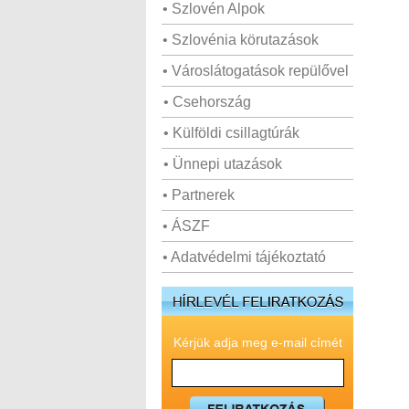
• Szlovén Alpok
• Szlovénia körutazások
• Városlátogatások repülővel
• Csehország
• Külföldi csillagtúrák
• Ünnepi utazások
• Partnerek
• ÁSZF
• Adatvédelmi tájékoztató
Kérjük adja meg e-mail címét