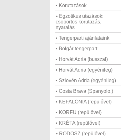
• Körutazások
• Egzotikus utazások:
csoportos körutazás,
nyaralás
• Tengerparti ajánlataink
• Bolgár tengerpart
• Horvát Adria (busszal)
• Horvát Adria (egyénileg)
• Szlovén Adria (egyénileg)
• Costa Brava (Spanyolo.)
• KEFALÓNIA (repülővel)
• KORFU (repülővel)
• KRÉTA (repülővel)
• RODOSZ (repülővel)