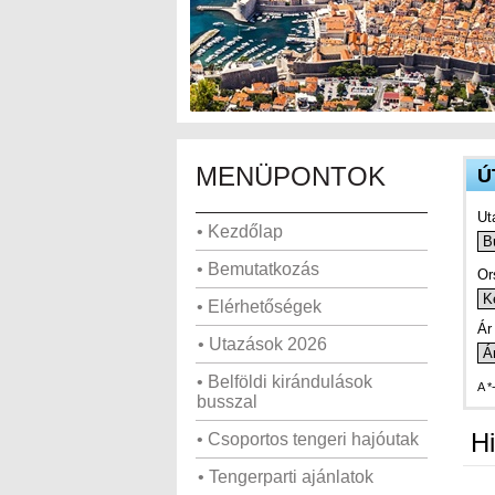
MENÜPONTOK
Ú
Ut
• Kezdőlap
• Bemutatkozás
Or
• Elérhetőségek
Ár 
• Utazások 2026
• Belföldi kirándulások
A *
busszal
Hi
• Csoportos tengeri hajóutak
• Tengerparti ajánlatok