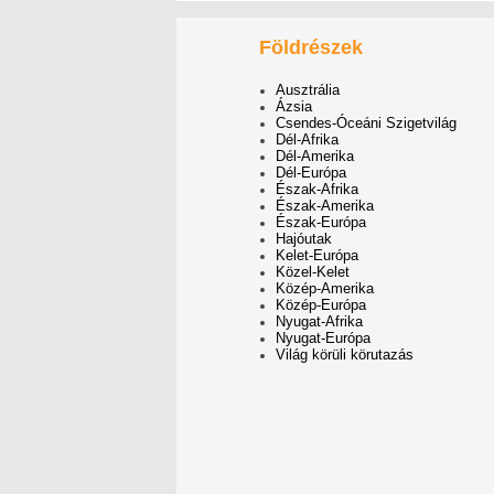
Földrészek
Ausztrália
Ázsia
Csendes-Óceáni Szigetvilág
Dél-Afrika
Dél-Amerika
Dél-Európa
Észak-Afrika
Észak-Amerika
Észak-Európa
Hajóutak
Kelet-Európa
Közel-Kelet
Közép-Amerika
Közép-Európa
Nyugat-Afrika
Nyugat-Európa
Világ körüli körutazás