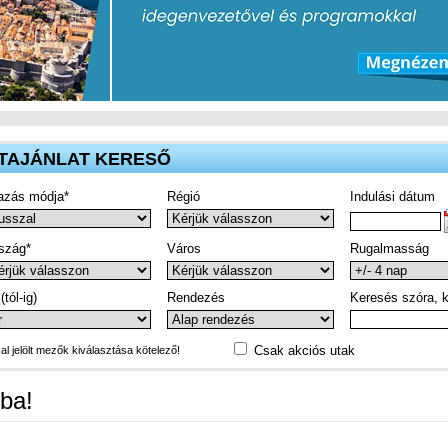
TAJÁNLAT KERESŐ
azás módja*
Régió
Indulási dátum
szág*
Város
Rugalmasság
(tól-ig)
Rendezés
Keresés szóra, k
Csak akciós utak
-al jelölt mezők kiválasztása kötelező!
ba!