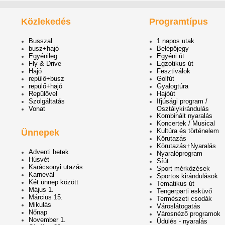
Közlekedés
Programtípus
Busszal
1 napos utak
busz+hajó
Belépőjegy
Egyénileg
Egyéni út
Fly & Drive
Egzotikus út
Hajó
Fesztiválok
repülő+busz
Golfút
repülő+hajó
Gyalogtúra
Repülővel
Hajóút
Szolgáltatás
Ifjúsági program /
Vonat
Osztálykirándulás
Kombinált nyaralás
Koncertek / Musical
Kultúra és történelem
Ünnepek
Körutazás
Körutazás+Nyaralás
Adventi hetek
Nyaralóprogram
Húsvét
Síút
Karácsonyi utazás
Sport mérkőzések
Karnevál
Sportos kirándulások
Két ünnep között
Tematikus út
Május 1.
Tengerparti esküvő
Március 15.
Természeti csodák
Mikulás
Városlátogatás
Nőnap
Városnéző programok
November 1.
Üdülés - nyaralás