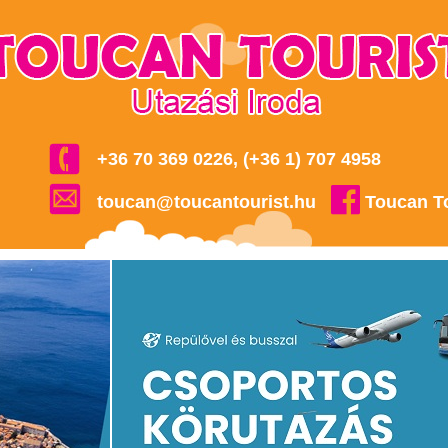
+36 70 369 0226, (+36 1) 707 4958
toucan@toucantourist.hu
Toucan T