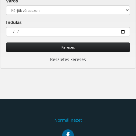
Város
Indulás
Keresés
Részletes keresés
Normál nézet