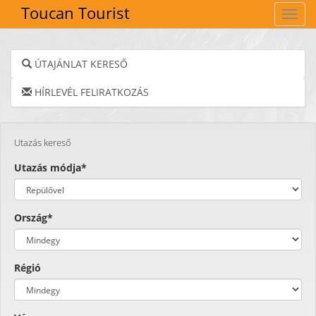
Toucan Tourist
Navig
ÚTAJÁNLAT KERESŐ
HÍRLEVÉL FELIRATKOZÁS
Utazás kereső
Utazás módja*
Ország*
Régió