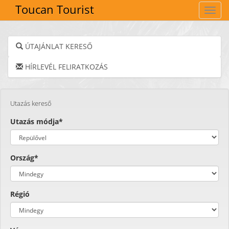
Toucan Tourist
Navig
ÚTAJÁNLAT KERESŐ
HÍRLEVÉL FELIRATKOZÁS
Utazás kereső
Utazás módja*
Ország*
Régió