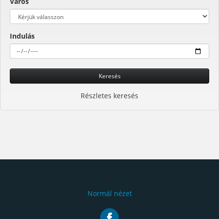
Város
Indulás
Keresés
Részletes keresés
Normál nézet