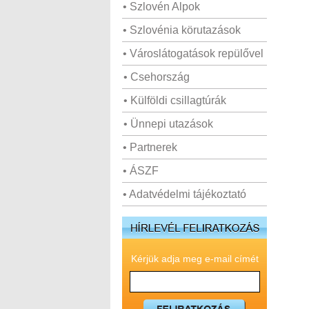
• Szlovén Alpok
• Szlovénia körutazások
• Városlátogatások repülővel
• Csehország
• Külföldi csillagtúrák
• Ünnepi utazások
• Partnerek
• ÁSZF
• Adatvédelmi tájékoztató
Kérjük adja meg e-mail címét