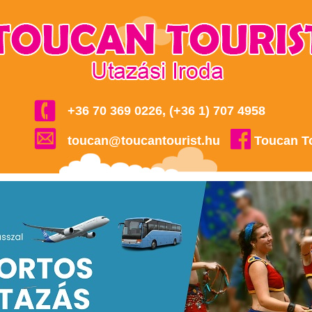
+36 70 369 0226, (+36 1) 707 4958
toucan@toucantourist.hu
Toucan T