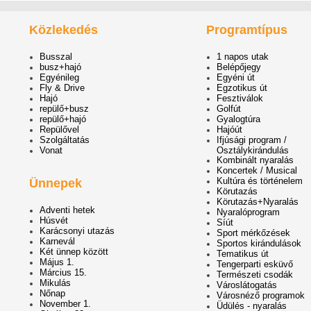
Közlekedés
Programtípus
Busszal
1 napos utak
busz+hajó
Belépőjegy
Egyénileg
Egyéni út
Fly & Drive
Egzotikus út
Hajó
Fesztiválok
repülő+busz
Golfút
repülő+hajó
Gyalogtúra
Repülővel
Hajóút
Szolgáltatás
Ifjúsági program /
Vonat
Osztálykirándulás
Kombinált nyaralás
Koncertek / Musical
Kultúra és történelem
Ünnepek
Körutazás
Körutazás+Nyaralás
Adventi hetek
Nyaralóprogram
Húsvét
Síút
Karácsonyi utazás
Sport mérkőzések
Karnevál
Sportos kirándulások
Két ünnep között
Tematikus út
Május 1.
Tengerparti esküvő
Március 15.
Természeti csodák
Mikulás
Városlátogatás
Nőnap
Városnéző programok
November 1.
Üdülés - nyaralás