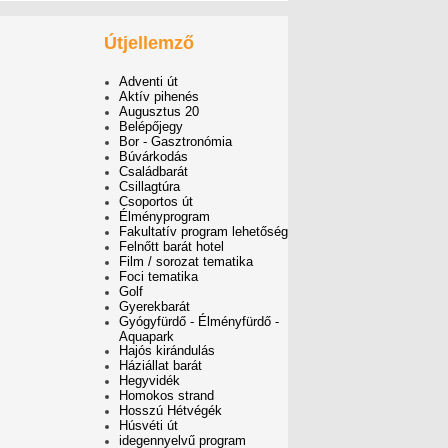
Útjellemző
Adventi út
Aktív pihenés
Augusztus 20
Belépőjegy
Bor - Gasztronómia
Búvárkodás
Családbarát
Csillagtúra
Csoportos út
Élményprogram
Fakultatív program lehetőség
Felnőtt barát hotel
Film / sorozat tematika
Foci tematika
Golf
Gyerekbarát
Gyógyfürdő - Élményfürdő -
Aquapark
Hajós kirándulás
Háziállat barát
Hegyvidék
Homokos strand
Hosszú Hétvégék
Húsvéti út
idegennyelvű program