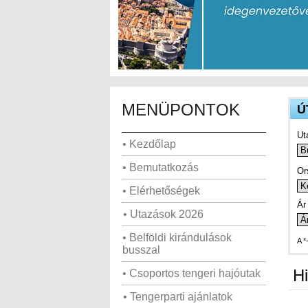
MENÜPONTOK
Ú
Ut
• Kezdőlap
• Bemutatkozás
Or
• Elérhetőségek
Ár 
• Utazások 2026
• Belföldi kirándulások
A *
busszal
Hi
• Csoportos tengeri hajóutak
• Tengerparti ajánlatok