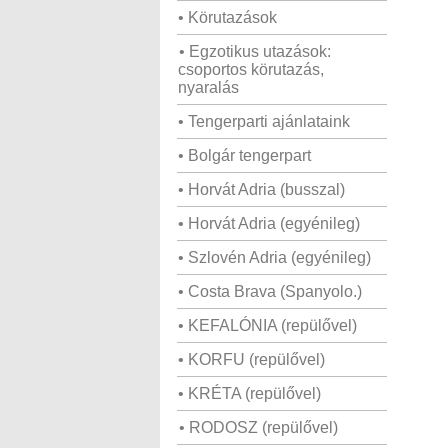
• Körutazások
• Egzotikus utazások:
csoportos körutazás,
nyaralás
• Tengerparti ajánlataink
• Bolgár tengerpart
• Horvát Adria (busszal)
• Horvát Adria (egyénileg)
• Szlovén Adria (egyénileg)
• Costa Brava (Spanyolo.)
• KEFALÓNIA (repülővel)
• KORFU (repülővel)
• KRÉTA (repülővel)
• RODOSZ (repülővel)