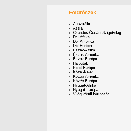
Földrészek
Ausztrália
Ázsia
Csendes-Óceáni Szigetvilág
Dél-Afrika
Dél-Amerika
Dél-Európa
Észak-Afrika
Észak-Amerika
Észak-Európa
Hajóutak
Kelet-Európa
Közel-Kelet
Közép-Amerika
Közép-Európa
Nyugat-Afrika
Nyugat-Európa
Világ körüli körutazás