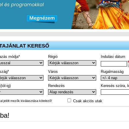
TAJÁNLAT KERESŐ
azás módja*
Régió
Indulási dátum
szág*
Város
Rugalmasság
(tól-ig)
Rendezés
Keresés szóra, k
Csak akciós utak
-al jelölt mezők kiválasztása kötelező!
ba!