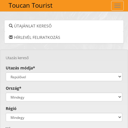
Toucan Tourist
Navig
ÚTAJÁNLAT KERESŐ
HÍRLEVÉL FELIRATKOZÁS
Utazás kereső
Utazás módja*
Ország*
Régió