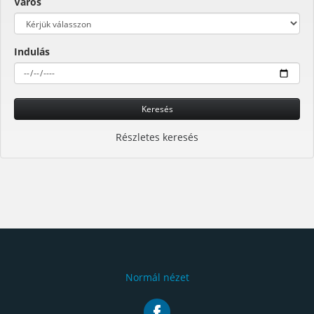
Város
Indulás
Keresés
Részletes keresés
Normál nézet