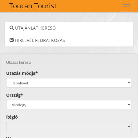
Toucan Tourist
Navig
ÚTAJÁNLAT KERESŐ
HÍRLEVÉL FELIRATKOZÁS
Utazás kereső
Utazás módja*
Ország*
Régió