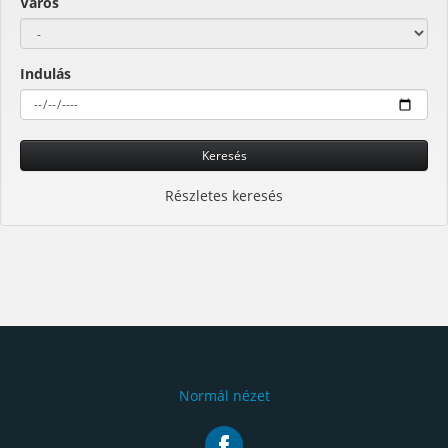
Város
Indulás
Keresés
Részletes keresés
Normál nézet