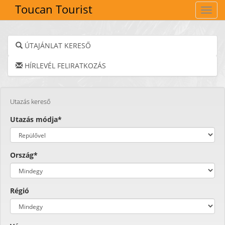
Toucan Tourist
Navig
ÚTAJÁNLAT KERESŐ
HÍRLEVÉL FELIRATKOZÁS
Utazás kereső
Utazás módja*
Ország*
Régió