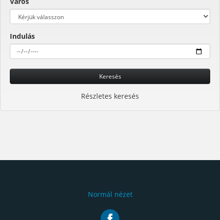
Város
Indulás
Keresés
Részletes keresés
Normál nézet