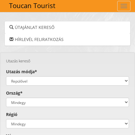
Toucan Tourist
Navig
ÚTAJÁNLAT KERESŐ
HÍRLEVÉL FELIRATKOZÁS
Utazás kereső
Utazás módja*
Ország*
Régió