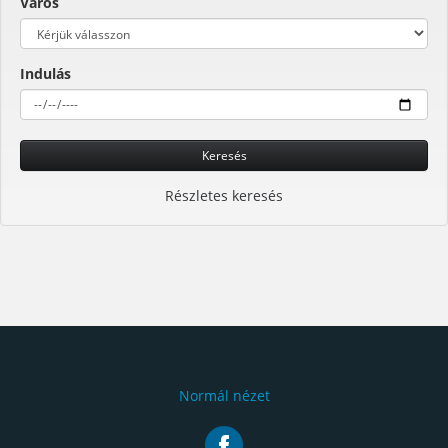
Város
Indulás
Keresés
Részletes keresés
Normál nézet