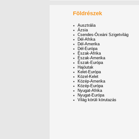
Földrészek
Ausztrália
Ázsia
Csendes-Óceáni Szigetvilág
Dél-Afrika
Dél-Amerika
Dél-Európa
Észak-Afrika
Észak-Amerika
Észak-Európa
Hajóutak
Kelet-Európa
Közel-Kelet
Közép-Amerika
Közép-Európa
Nyugat-Afrika
Nyugat-Európa
Világ körüli körutazás