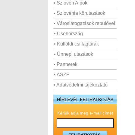
• Szlovén Alpok
• Szlovénia körutazások
• Városlátogatások repülővel
• Csehország
• Külföldi csillagtúrák
• Ünnepi utazások
• Partnerek
• ÁSZF
• Adatvédelmi tájékoztató
Kérjük adja meg e-mail címét