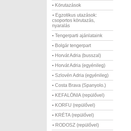
• Körutazások
• Egzotikus utazások:
csoportos körutazás,
nyaralás
• Tengerparti ajánlataink
• Bolgár tengerpart
• Horvát Adria (busszal)
• Horvát Adria (egyénileg)
• Szlovén Adria (egyénileg)
• Costa Brava (Spanyolo.)
• KEFALÓNIA (repülővel)
• KORFU (repülővel)
• KRÉTA (repülővel)
• RODOSZ (repülővel)