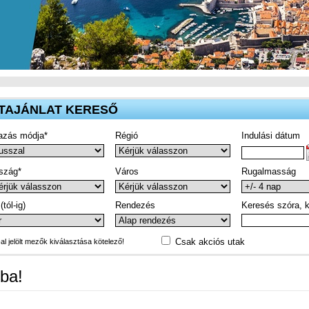
TAJÁNLAT KERESŐ
azás módja*
Régió
Indulási dátum
szág*
Város
Rugalmasság
(tól-ig)
Rendezés
Keresés szóra, k
Csak akciós utak
-al jelölt mezők kiválasztása kötelező!
ba!