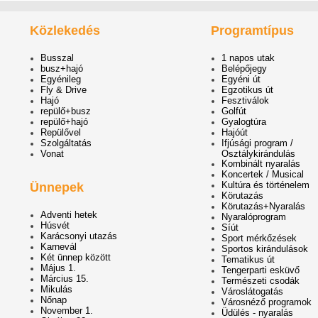
Közlekedés
Programtípus
Busszal
1 napos utak
busz+hajó
Belépőjegy
Egyénileg
Egyéni út
Fly & Drive
Egzotikus út
Hajó
Fesztiválok
repülő+busz
Golfút
repülő+hajó
Gyalogtúra
Repülővel
Hajóút
Szolgáltatás
Ifjúsági program /
Vonat
Osztálykirándulás
Kombinált nyaralás
Koncertek / Musical
Kultúra és történelem
Ünnepek
Körutazás
Körutazás+Nyaralás
Adventi hetek
Nyaralóprogram
Húsvét
Síút
Karácsonyi utazás
Sport mérkőzések
Karnevál
Sportos kirándulások
Két ünnep között
Tematikus út
Május 1.
Tengerparti esküvő
Március 15.
Természeti csodák
Mikulás
Városlátogatás
Nőnap
Városnéző programok
November 1.
Üdülés - nyaralás