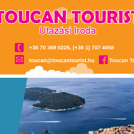
+36 70 369 0226, (+36 1) 707 4958
toucan@toucantourist.hu
Toucan T