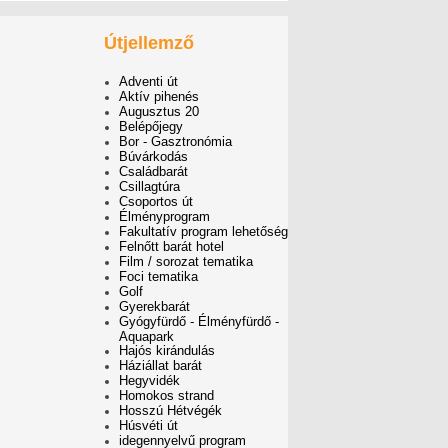
Útjellemző
Adventi út
Aktív pihenés
Augusztus 20
Belépőjegy
Bor - Gasztronómia
Búvárkodás
Családbarát
Csillagtúra
Csoportos út
Élményprogram
Fakultatív program lehetőség
Felnőtt barát hotel
Film / sorozat tematika
Foci tematika
Golf
Gyerekbarát
Gyógyfürdő - Élményfürdő -
Aquapark
Hajós kirándulás
Háziállat barát
Hegyvidék
Homokos strand
Hosszú Hétvégék
Húsvéti út
idegennyelvű program