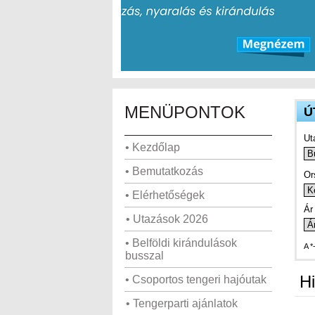
MENÜPONTOK
Ú
Ut
• Kezdőlap
• Bemutatkozás
Or
• Elérhetőségek
Ár 
• Utazások 2026
• Belföldi kirándulások
A *
busszal
Hi
• Csoportos tengeri hajóutak
• Tengerparti ajánlatok