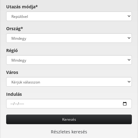
Utazás módja*
Ország*
Régió
Város
Indulás
Keresés
Részletes keresés