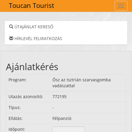
Toucan Tourist
Navig
ÚTAJÁNLAT KERESŐ
HÍRLEVÉL FELIRATKOZÁS
Ajánlatkérés
Program:
Ősz az Isztrián szarvasgomba
vadászattal
Utazás azonosító:
772195
Típus:
-
Ellátás:
Félpanzió
Időpont: