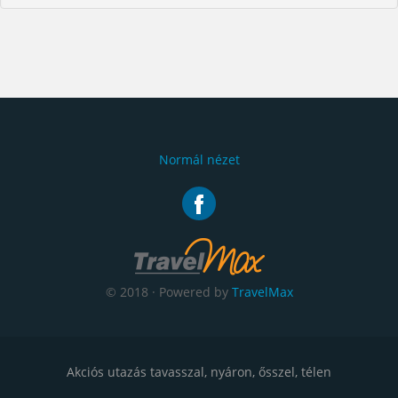
Normál nézet
© 2018 · Powered by
TravelMax
Akciós utazás tavasszal, nyáron, ősszel, télen