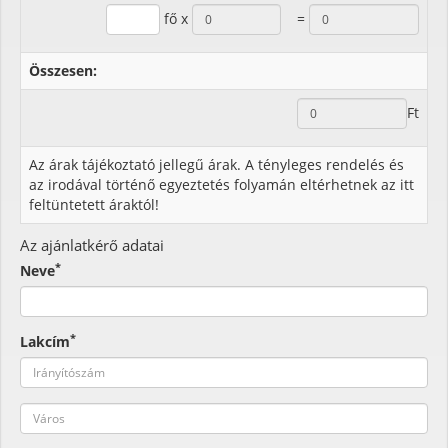
fő x
=
Összesen:
Ft
Az árak tájékoztató jellegű árak. A tényleges rendelés és
az irodával történő egyeztetés folyamán eltérhetnek az itt
feltüntetett áraktól!
Az ajánlatkérő adatai
*
Neve
*
Lakcím