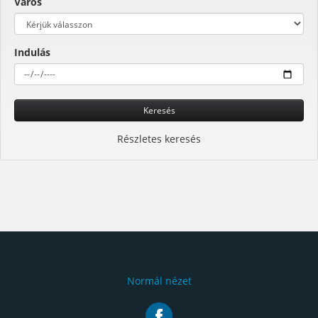
Város
Indulás
Keresés
Részletes keresés
Normál nézet