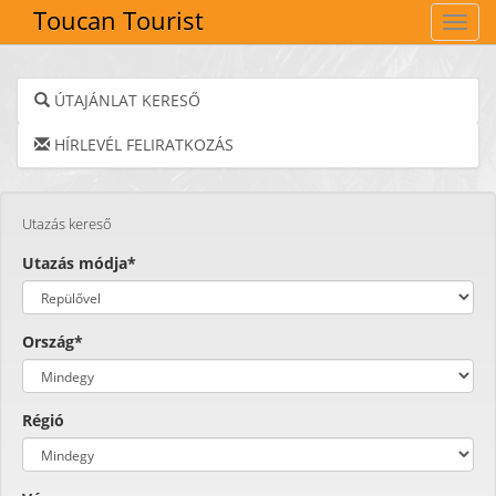
Toucan Tourist
Navig
ÚTAJÁNLAT KERESŐ
HÍRLEVÉL FELIRATKOZÁS
Utazás kereső
Utazás módja*
Ország*
Régió