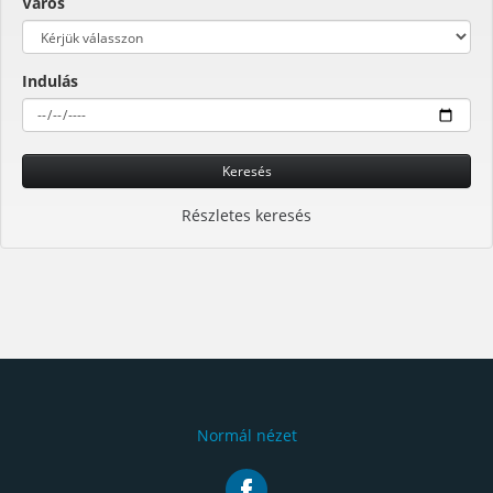
Város
Indulás
Keresés
Részletes keresés
Normál nézet