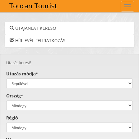
Toucan Tourist
Navig
ÚTAJÁNLAT KERESŐ
HÍRLEVÉL FELIRATKOZÁS
Utazás kereső
Utazás módja*
Ország*
Régió